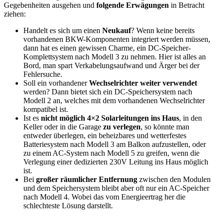
Gegebenheiten ausgehen und
folgende Erwägungen
in Betracht
ziehen:
Handelt es sich um einen
Neukauf
? Wenn keine bereits
vorhandenen BKW-Komponenten integriert werden müssen,
dann hat es einen gewissen Charme, ein DC-Speicher-
Komplettsystem nach Modell 3 zu nehmen. Hier ist alles an
Bord, man spart Verkabelungsaufwand und Ärger bei der
Fehlersuche.
Soll ein vorhandener
Wechselrichter weiter verwendet
werden? Dann bietet sich ein DC-Speichersystem nach
Modell 2 an, welches mit dem vorhandenen Wechselrichter
kompatibel ist.
Ist es
nicht möglich 4×2 Solarleitungen ins Haus
, in den
Keller oder in die Garage
zu verlegen
, so könnte man
entweder überlegen, ein beheizbares und wetterfestes
Batteriesystem nach Modell 3 am Balkon aufzustellen, oder
zu einem AC-System nach Modell 5 zu greifen, wenn die
Verlegung einer dedizierten 230V Leitung ins Haus möglich
ist.
Bei
großer räumlicher Entfernung
zwischen den Modulen
und dem Speichersystem bleibt aber oft nur ein AC-Speicher
nach Modell 4. Wobei das vom Energieertrag her die
schlechteste Lösung darstellt.