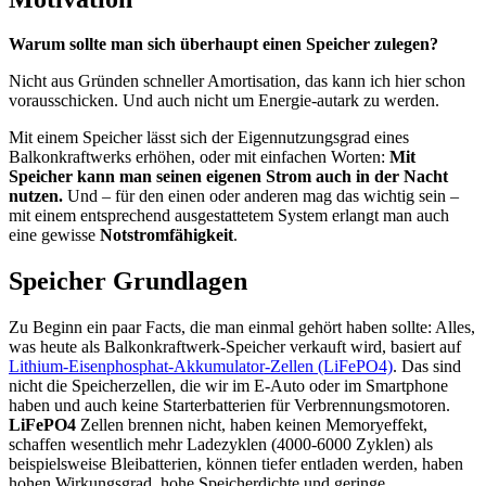
Warum sollte man sich überhaupt einen Speicher zulegen?
Nicht aus Gründen schneller Amortisation, das kann ich hier schon
vorausschicken. Und auch nicht um Energie-autark zu werden.
Mit einem Speicher lässt sich der Eigennutzungsgrad eines
Balkonkraftwerks erhöhen, oder mit einfachen Worten:
Mit
Speicher kann man seinen eigenen Strom auch in der Nacht
nutzen.
Und – für den einen oder anderen mag das wichtig sein –
mit einem entsprechend ausgestattetem System erlangt man auch
eine gewisse
Notstromfähigkeit
.
Speicher Grundlagen
Zu Beginn ein paar Facts, die man einmal gehört haben sollte: Alles,
was heute als Balkonkraftwerk-Speicher verkauft wird, basiert auf
Lithium-Eisenphosphat-Akkumulator-Zellen (LiFePO4)
. Das sind
nicht die Speicherzellen, die wir im E-Auto oder im Smartphone
haben und auch keine Starterbatterien für Verbrennungsmotoren.
LiFePO4
Zellen brennen nicht, haben keinen Memoryeffekt,
schaffen wesentlich mehr Ladezyklen (4000-6000 Zyklen) als
beispielsweise Bleibatterien, können tiefer entladen werden, haben
hohen Wirkungsgrad, hohe Speicherdichte und geringe