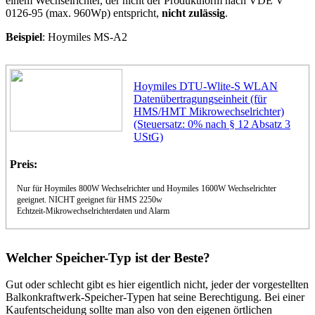
einem Wechselrichter, der nicht der Produktnorm nach VDE V
0126-95 (max. 960Wp) entspricht,
nicht zulässig
.
Beispiel
: Hoymiles MS-A2
Hoymiles DTU-Wlite-S WLAN
Datenübertragungseinheit (für
HMS/HMT Mikrowechselrichter)
(Steuersatz: 0% nach § 12 Absatz 3
UStG)
Preis:
Nur für Hoymiles 800W Wechselrichter und Hoymiles 1600W Wechselrichter
geeignet. NICHT geeignet für HMS 2250w
Echtzeit-Mikrowechselrichterdaten und Alarm
Welcher Speicher-Typ ist der Beste?
Gut oder schlecht gibt es hier eigentlich nicht, jeder der vorgestellten
Balkonkraftwerk-Speicher-Typen hat seine Berechtigung. Bei einer
Kaufentscheidung sollte man also von den eigenen örtlichen