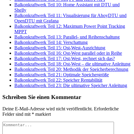
Balkonkraftwerk Teil 10: Home Assistant mit DTU und
Shelly
Balkonkraftwerk Teil 11: Visualisierung für AhoyDTU und
OpenDTU mit Grafana
Balkonkraftwerk Teil 12: Maximum Power Point Tracking
MPPT
Balkonkraftwerk Teil 13: Parallel- und Reihenschaltung
Balkonkraftwerk Teil 14: Verschattung
Balkonkraftwerk Teil 15: Ost-West-Ausrichtung
Balkonkraftwerk Teil 16: Ost-West parallel oder in Reihe
Balkonkraftwerk Teil 17: Ost-West, rechnet sich das?
Balkonkraftwerk Teil 18: Ost-West – die ultimative Anleitung
Balkonkraftwerk Teil 20: Methodik der Speicherberechnung
Balkonkraftwerk Teil 21: Optimale Speichergröße
Balkonkraftwerk Teil 22: Speicher Rentabilität
Balkonkraftwerk Teil 23: Die ultimative Speicher Anleitung
Schreiben Sie einen Kommentar
Deine E-Mail-Adresse wird nicht veröffentlicht.
Erforderliche
Felder sind mit
*
markiert