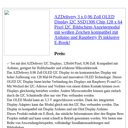
AZDelivery 3 x 0,96 Zoll OLED
Display I2C SSD1306 Chip 128 x 64
Pixel I2C Bildschirm Anzeigemodul
mit weißen Zeichen kompatibel mit
Arduino und Raspberry Pi inklusive
E-Book!
Preis:
✅ Set mit drei AZDelivery I2C Displays, 128x64 Pixel, 0,96 Zoll. Kompatibel mit
Arduino, geeignet für Hobbybastler und erfahrene Mikroelektronik.
Das AZDelivery 0,96 Zoll OLED I2C Display ist ein kontrastreiches Display mit
hoher Auflösung von 128 Mal 64 Pixeln und innovativer OLED Technologie. Dieses
OLED I2C Display bietet leichte Verbindung des Displays mit Raspberry Pi und Co.
Mit Wechsel der I2C-Adresse und Verlöten von einem dritten Kontakt können zwei
Displays gleichzeitig betrieben werden. Andere Microcontroller können ganz einfach
durch die I2C Schnittstelle über nur vier Pins verbunden werden.
Das OLED Modul kann an 3,3 V angeschlossen werden. Dank des integrierten
Display-Adapters kann das Modul gleich mit den I2C Bus verbunden werden. Das
Display ist kompatibel mit Display Arduino und mit Oled Display Arduino.
Dieses Produkt enthält ein E-Book, das nützliche Informationen über den Beginn Ihres
Projekts enthält und kann somit schnell in Betrieb genommen werden. Wir bieten eine
Reihe von Anwendungsbeispielen, vollständige Installationsanleitungen und
Bibliotheken.