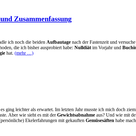
k und Zusammenfassung
ndle ich noch die beiden
Aufbautage
nach der Fastenzeit und versuche
oden, die ich bisher ausprobiert habe:
Nulldiät
im Vorjahr und
Buchin
gie
hat.
(mehr …)
 es ging leichter als erwartet. Im letzten Jahr musste ich mich doch zie
ste. Aber wie sieht es mit der
Gewichtsabnahme
aus? Und wie mit de
 (persönliche) Ekelerfahrungen mit gekauften
Gemüsesäften
habe mache