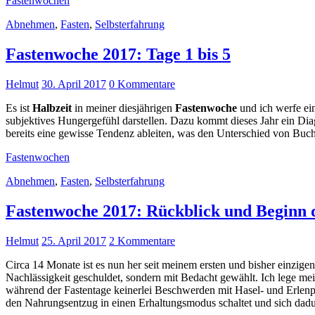
Fastenwochen
Abnehmen
,
Fasten
,
Selbsterfahrung
Fastenwoche 2017: Tage 1 bis 5
Helmut
30. April 2017
0 Kommentare
Es ist
Halbzeit
in meiner diesjährigen
Fastenwoche
und ich werfe ei
subjektives Hungergefühl darstellen. Dazu kommt dieses Jahr ein Di
bereits eine gewisse Tendenz ableiten, was den Unterschied von Buch
Fastenwochen
Abnehmen
,
Fasten
,
Selbsterfahrung
Fastenwoche 2017: Rückblick und Beginn 
Helmut
25. April 2017
2 Kommentare
Circa 14 Monate ist es nun her seit meinem ersten und bisher einzigen
Nachlässigkeit geschuldet, sondern mit Bedacht gewählt. Ich lege mein
während der Fastentage keinerlei Beschwerden mit Hasel- und Erlenpol
den Nahrungsentzug in einen Erhaltungsmodus schaltet und sich dadu