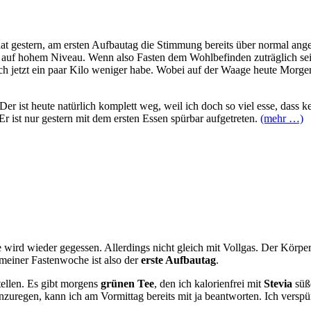
 hat gestern, am ersten Aufbautag die Stimmung bereits über normal an
t auf hohem Niveau. Wenn also Fasten dem Wohlbefinden zuträglich sei
 ich jetzt ein paar Kilo weniger habe. Wobei auf der Waage heute Morge
r ist heute natürlich komplett weg, weil ich doch so viel esse, dass 
 ist nur gestern mit dem ersten Essen spürbar aufgetreten.
(mehr …)
e wird wieder gegessen. Allerdings nicht gleich mit Vollgas. Der Körp
 meiner Fastenwoche ist also der
erste Aufbautag
.
ellen. Es gibt morgens
grünen Tee
, den ich kalorienfrei mit
Stevia
süß
zuregen, kann ich am Vormittag bereits mit ja beantworten. Ich verspür