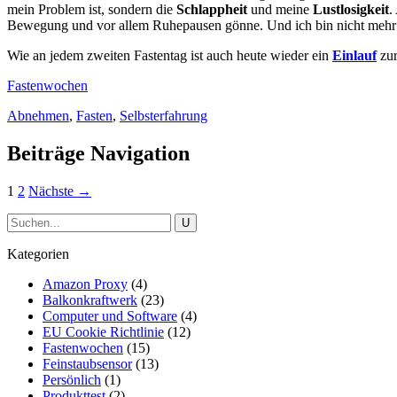
mein Problem ist, sondern die
Schlappheit
und meine
Lustlosigkeit
.
Bewegung und vor allem Ruhepausen gönne. Und ich bin nicht mehr dar
Wie an jedem zweiten Fastentag ist auch heute wieder ein
Einlauf
zur
Fastenwochen
Abnehmen
,
Fasten
,
Selbsterfahrung
Beiträge Navigation
1
2
Nächste →
Kategorien
Amazon Proxy
(4)
Balkonkraftwerk
(23)
Computer und Software
(4)
EU Cookie Richtlinie
(12)
Fastenwochen
(15)
Feinstaubsensor
(13)
Persönlich
(1)
Produkttest
(2)