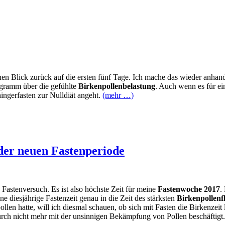
nen Blick zurück auf die ersten fünf Tage. Ich mache das wieder anh
agramm über die gefühlte
Birkenpollenbelastung
. Auch wenn es für ein
ingerfasten zur Nulldiät angeht.
(mehr …)
der neuen Fastenperiode
 Fastenversuch. Es ist also höchste Zeit für meine
Fastenwoche 2017
.
e diesjährige Fastenzeit genau in die Zeit des stärksten
Birkenpollenf
len hatte, will ich diesmal schauen, ob sich mit Fasten die Birkenzeit 
rch nicht mehr mit der unsinnigen Bekämpfung von Pollen beschäftigt.