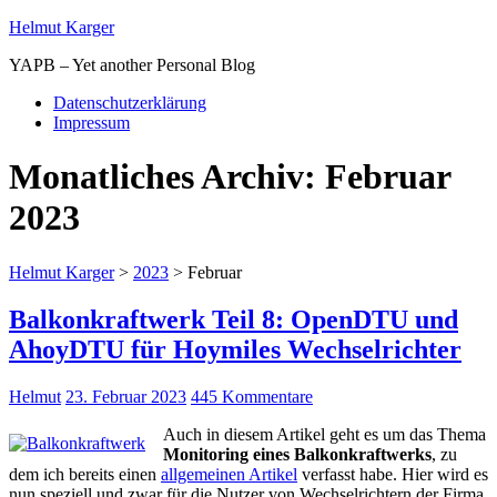
Helmut Karger
YAPB – Yet another Personal Blog
Datenschutzerklärung
Impressum
Monatliches Archiv:
Februar
2023
Helmut Karger
>
2023
>
Februar
Balkonkraftwerk Teil 8: OpenDTU und
AhoyDTU für Hoymiles Wechselrichter
Helmut
23. Februar 2023
445 Kommentare
Auch in diesem Artikel geht es um das Thema
Monitoring eines Balkonkraftwerks
, zu
dem ich bereits einen
allgemeinen Artikel
verfasst habe. Hier wird es
nun speziell und zwar für die Nutzer von Wechselrichtern der Firma