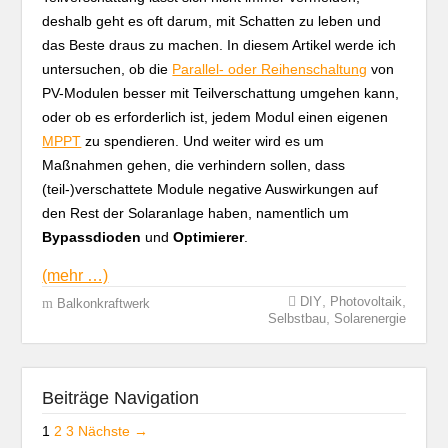
deshalb geht es oft darum, mit Schatten zu leben und
das Beste draus zu machen. In diesem Artikel werde ich
untersuchen, ob die
Parallel- oder Reihenschaltung
von
PV-Modulen besser mit Teilverschattung umgehen kann,
oder ob es erforderlich ist, jedem Modul einen eigenen
MPPT
zu spendieren. Und weiter wird es um
Maßnahmen gehen, die verhindern sollen, dass
(teil-)verschattete Module negative Auswirkungen auf
den Rest der Solaranlage haben, namentlich um
Bypassdioden
und
Optimierer
.
(mehr …)
,
,
DIY
Photovoltaik
Balkonkraftwerk
,
Selbstbau
Solarenergie
Beiträge Navigation
1
2
3
Nächste →