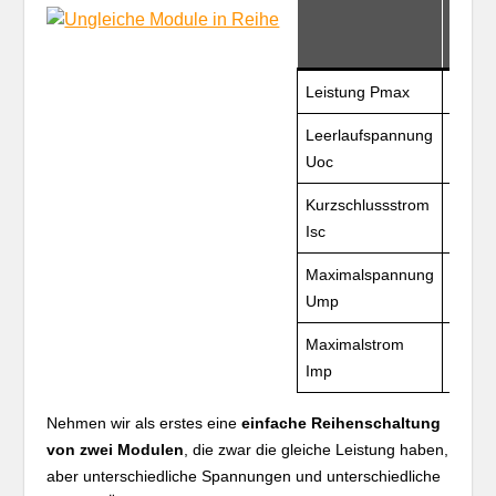
Solarz
1
Leistung Pmax
0,57
Leerlaufspannung
2,17V
Uoc
Kurzschlussstrom
0,36A
Isc
Maximalspannung
1,74V
Ump
Maximalstrom
0,33A
Imp
Nehmen wir als erstes eine
einfache Reihenschaltung
von zwei Modulen
, die zwar die gleiche Leistung haben,
aber unterschiedliche Spannungen und unterschiedliche