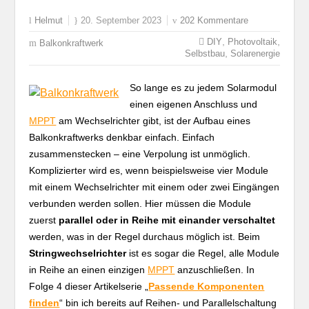
Helmut
20. September 2023
202 Kommentare
,
,
DIY
Photovoltaik
Balkonkraftwerk
,
Selbstbau
Solarenergie
So lange es zu jedem Solarmodul
einen eigenen Anschluss und
MPPT
am Wechselrichter gibt, ist der Aufbau eines
Balkonkraftwerks denkbar einfach. Einfach
zusammenstecken – eine Verpolung ist unmöglich.
Komplizierter wird es, wenn beispielsweise vier Module
mit einem Wechselrichter mit einem oder zwei Eingängen
verbunden werden sollen. Hier müssen die Module
zuerst
parallel oder in Reihe mit einander verschaltet
werden, was in der Regel durchaus möglich ist. Beim
Stringwechselrichter
ist es sogar die Regel, alle Module
in Reihe an einen einzigen
MPPT
anzuschließen. In
Folge 4 dieser Artikelserie „
Passende Komponenten
finden
“ bin ich bereits auf Reihen- und Parallelschaltung