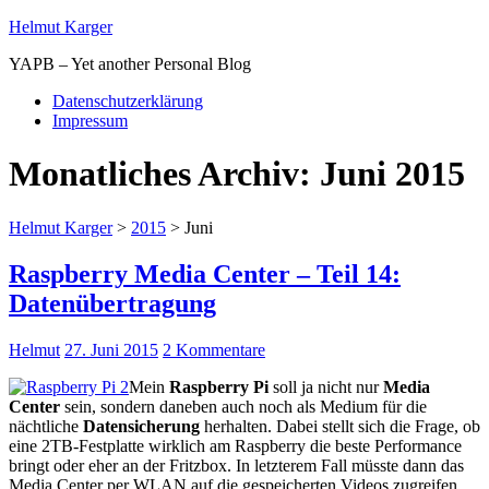
Helmut Karger
YAPB – Yet another Personal Blog
Datenschutzerklärung
Impressum
Monatliches Archiv:
Juni 2015
Helmut Karger
>
2015
>
Juni
Raspberry Media Center – Teil 14:
Datenübertragung
Helmut
27. Juni 2015
2 Kommentare
Mein
Raspberry Pi
soll ja nicht nur
Media
Center
sein, sondern daneben auch noch als Medium für die
nächtliche
Datensicherung
herhalten. Dabei stellt sich die Frage, ob
eine 2TB-Festplatte wirklich am Raspberry die beste Performance
bringt oder eher an der Fritzbox. In letzterem Fall müsste dann das
Media Center per WLAN auf die gespeicherten Videos zugreifen.