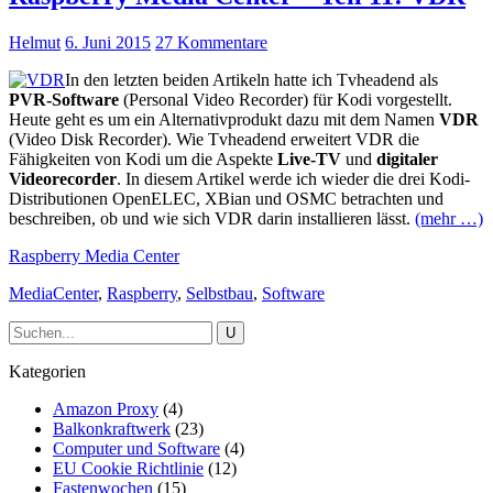
Helmut
6. Juni 2015
27 Kommentare
In den letzten beiden Artikeln hatte ich Tvheadend als
PVR-Software
(Personal Video Recorder) für Kodi vorgestellt.
Heute geht es um ein Alternativprodukt dazu mit dem Namen
VDR
(Video Disk Recorder). Wie Tvheadend erweitert VDR die
Fähigkeiten von Kodi um die Aspekte
Live-TV
und
digitaler
Videorecorder
. In diesem Artikel werde ich wieder die drei Kodi-
Distributionen OpenELEC, XBian und OSMC betrachten und
beschreiben, ob und wie sich VDR darin installieren lässt.
(mehr …)
Raspberry Media Center
MediaCenter
,
Raspberry
,
Selbstbau
,
Software
Kategorien
Amazon Proxy
(4)
Balkonkraftwerk
(23)
Computer und Software
(4)
EU Cookie Richtlinie
(12)
Fastenwochen
(15)