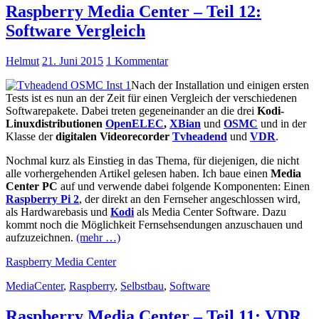
Raspberry Media Center – Teil 12:
Software Vergleich
Helmut
21. Juni 2015
1 Kommentar
Nach der Installation und einigen ersten
Tests ist es nun an der Zeit für einen Vergleich der verschiedenen
Softwarepakete. Dabei treten gegeneinander an die drei
Kodi-
Linuxdistributionen
OpenELEC
,
XBian
und
OSMC
und in der
Klasse der
digitalen Videorecorder
Tvheadend
und
VDR
.
Nochmal kurz als Einstieg in das Thema, für diejenigen, die nicht
alle vorhergehenden Artikel gelesen haben. Ich baue einen
Media
Center PC
auf und verwende dabei folgende Komponenten: Einen
Raspberry Pi 2
, der direkt an den Fernseher angeschlossen wird,
als Hardwarebasis und
Kodi
als Media Center Software. Dazu
kommt noch die Möglichkeit Fernsehsendungen anzuschauen und
aufzuzeichnen.
(mehr …)
Raspberry Media Center
MediaCenter
,
Raspberry
,
Selbstbau
,
Software
Raspberry Media Center – Teil 11: VDR