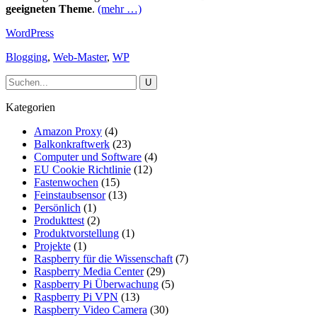
geeigneten Theme
.
(mehr …)
WordPress
Blogging
,
Web-Master
,
WP
Kategorien
Amazon Proxy
(4)
Balkonkraftwerk
(23)
Computer und Software
(4)
EU Cookie Richtlinie
(12)
Fastenwochen
(15)
Feinstaubsensor
(13)
Persönlich
(1)
Produkttest
(2)
Produktvorstellung
(1)
Projekte
(1)
Raspberry für die Wissenschaft
(7)
Raspberry Media Center
(29)
Raspberry Pi Überwachung
(5)
Raspberry Pi VPN
(13)
Raspberry Video Camera
(30)