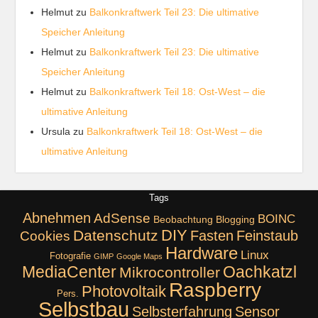
Helmut
zu
Balkonkraftwerk Teil 23: Die ultimative
Speicher Anleitung
Helmut
zu
Balkonkraftwerk Teil 23: Die ultimative
Speicher Anleitung
Helmut
zu
Balkonkraftwerk Teil 18: Ost-West – die
ultimative Anleitung
Ursula
zu
Balkonkraftwerk Teil 18: Ost-West – die
ultimative Anleitung
Tags
Abnehmen
AdSense
BOINC
Beobachtung
Blogging
DIY
Datenschutz
Fasten
Feinstaub
Cookies
Hardware
Linux
Fotografie
GIMP
Google Maps
MediaCenter
Oachkatzl
Mikrocontroller
Raspberry
Photovoltaik
Pers.
Selbstbau
Selbsterfahrung
Sensor