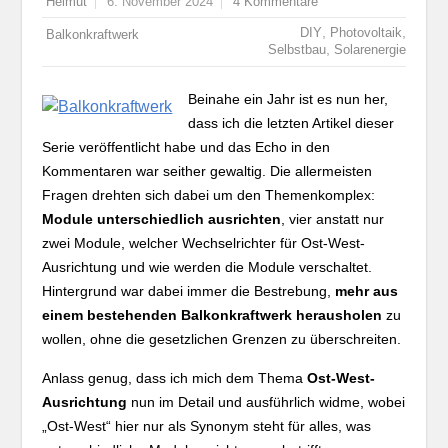
Helmut
6. November 2024
4 Kommentare
,
,
DIY
Photovoltaik
Balkonkraftwerk
,
Selbstbau
Solarenergie
Beinahe ein Jahr ist es nun her,
dass ich die letzten Artikel dieser
Serie veröffentlicht habe und das Echo in den
Kommentaren war seither gewaltig. Die allermeisten
Fragen drehten sich dabei um den Themenkomplex:
Module unterschiedlich ausrichten
, vier anstatt nur
zwei Module, welcher Wechselrichter für Ost-West-
Ausrichtung und wie werden die Module verschaltet.
Hintergrund war dabei immer die Bestrebung,
mehr aus
einem bestehenden Balkonkraftwerk herausholen
zu
wollen, ohne die gesetzlichen Grenzen zu überschreiten.
Anlass genug, dass ich mich dem Thema
Ost-West-
Ausrichtung
nun im Detail und ausführlich widme, wobei
„Ost-West“ hier nur als Synonym steht für alles, was