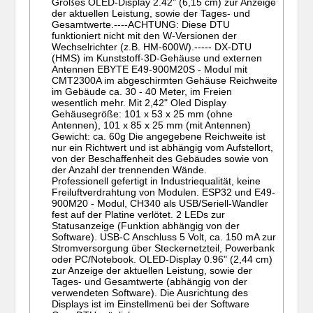
Großes OLED-Display 2.42" (6,15 cm) zur Anzeige
der aktuellen Leistung, sowie der Tages- und
Gesamtwerte.----ACHTUNG: Diese DTU
funktioniert nicht mit den W-Versionen der
Wechselrichter (z.B. HM-600W).----- DX-DTU
(HMS) im Kunststoff-3D-Gehäuse und externen
Antennen EBYTE E49-900M20S - Modul mit
CMT2300A im abgeschirmten Gehäuse Reichweite
im Gebäude ca. 30 - 40 Meter, im Freien
wesentlich mehr. Mit 2,42" Oled Display
Gehäusegröße: 101 x 53 x 25 mm (ohne
Antennen), 101 x 85 x 25 mm (mit Antennen)
Gewicht: ca. 60g Die angegebene Reichweite ist
nur ein Richtwert und ist abhängig vom Aufstellort,
von der Beschaffenheit des Gebäudes sowie von
der Anzahl der trennenden Wände.
Professionell gefertigt in Industriequalität, keine
Freiluftverdrahtung von Modulen. ESP32 und E49-
900M20 - Modul, CH340 als USB/Seriell-Wandler
fest auf der Platine verlötet. 2 LEDs zur
Statusanzeige (Funktion abhängig von der
Software). USB-C Anschluss 5 Volt, ca. 150 mA zur
Stromversorgung über Steckernetzteil, Powerbank
oder PC/Notebook. OLED-Display 0.96" (2,44 cm)
zur Anzeige der aktuellen Leistung, sowie der
Tages- und Gesamtwerte (abhängig von der
verwendeten Software). Die Ausrichtung des
Displays ist im Einstellmenü bei der Software