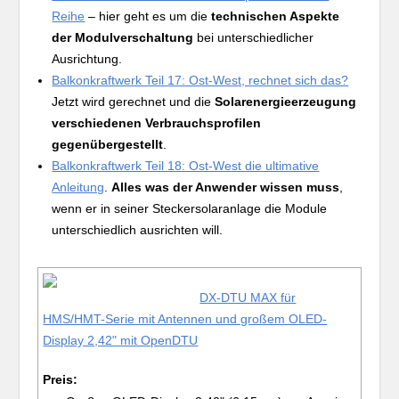
Reihe
– hier geht es um die
technischen Aspekte
der Modulverschaltung
bei unterschiedlicher
Ausrichtung.
Balkonkraftwerk Teil 17: Ost-West, rechnet sich das?
Jetzt wird gerechnet und die
Solarenergieerzeugung
verschiedenen Verbrauchsprofilen
gegenübergestellt
.
Balkonkraftwerk Teil 18: Ost-West die ultimative
Anleitung
.
Alles was der Anwender wissen muss
,
wenn er in seiner Steckersolaranlage die Module
unterschiedlich ausrichten will.
DX-DTU MAX für
HMS/HMT-Serie mit Antennen und großem OLED-
Display 2,42" mit OpenDTU
Preis: