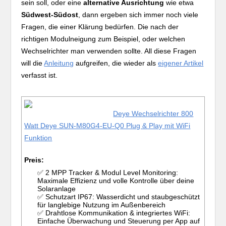
sein soll, oder eine
alternative Ausrichtung
wie etwa
Südwest-Südost
, dann ergeben sich immer noch viele
Fragen, die einer Klärung bedürfen. Die nach der
richtigen Modulneigung zum Beispiel, oder welchen
Wechselrichter man verwenden sollte. All diese Fragen
will die
Anleitung
aufgreifen, die wieder als
eigener Artikel
verfasst ist.
Deye Wechselrichter 800
Watt Deye SUN-M80G4-EU-Q0 Plug & Play mit WiFi
Funktion
Preis:
✅ 2 MPP Tracker & Modul Level Monitoring:
Maximale Effizienz und volle Kontrolle über deine
Solaranlage
✅ Schutzart IP67: Wasserdicht und staubgeschützt
für langlebige Nutzung im Außenbereich
✅ Drahtlose Kommunikation & integriertes WiFi:
Einfache Überwachung und Steuerung per App auf