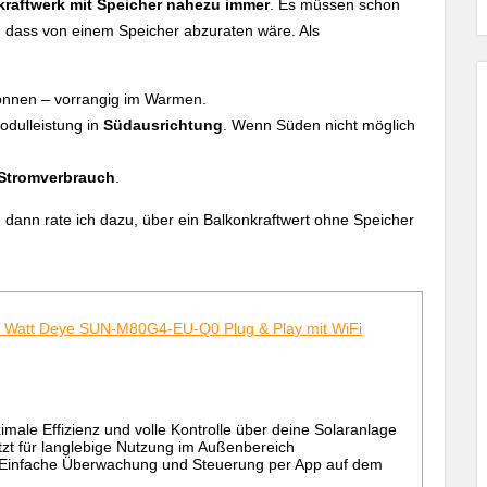
kraftwerk mit Speicher
nahezu immer
. Es müssen schon
ass von einem Speicher abzuraten wäre. Als
nnen – vorrangig im Warmen.
dulleistung in
Südausrichtung
. Wenn Süden nicht möglich
 Stromverbrauch
.
d, dann rate ich dazu, über ein Balkonkraftwert ohne Speicher
0 Watt Deye SUN-M80G4-EU-Q0 Plug & Play mit WiFi
ale Effizienz und volle Kontrolle über deine Solaranlage
zt für langlebige Nutzung im Außenbereich
: Einfache Überwachung und Steuerung per App auf dem