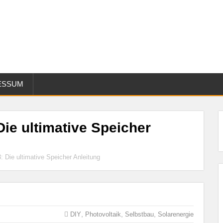
ESSUM
Die ultimative Speicher
: Die ultimative Speicher Anleitung
,
,
,
DIY
Photovoltaik
Selbstbau
Solarenergie