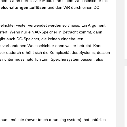
hen. Wenn bereits vier Module an einem Wechselrichter mit
lelschaltungen auflösen
und den WR durch einen DC-
selrichter weiter verwendet werden soll/muss. Ein Argument
fert. Wenn nur ein AC-Speicher in Betracht kommt, dann
s gibt auch DC-Speicher, die keinen eingebauten
 vorhandenen Wechselrichter dann weiter betreibt. Kann
 aber dadurch erhöht sich die Komplexität des Systems, dessen
lrichter muss natürlich zum Speichersystem passen, also
uen möchte (never touch a running system), hat natürlich