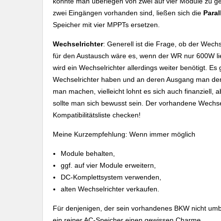
könnte man überlegen von zwei auf vier Module zu ge
zwei Eingängen vorhanden sind, ließen sich die
Paral
Speicher mit vier MPPTs ersetzen.
Wechselrichter
: Generell ist die Frage, ob der Wech
für den Austausch wäre es, wenn der WR nur 600W lie
wird ein Wechselrichter allerdings weiter benötigt. E
Wechselrichter haben und an deren Ausgang man den
man machen, vielleicht lohnt es sich auch finanziell,
sollte man sich bewusst sein. Der vorhandene Wechse
Kompatibilitätsliste checken!
Meine Kurzempfehlung: Wenn immer möglich
Module behalten,
ggf. auf vier Module erweitern,
DC-Komplettsystem verwenden,
alten Wechselrichter verkaufen.
Für denjenigen, der sein vorhandenes BKW nicht umba
ein reiner AC-Speicher einen gewissen Charme.