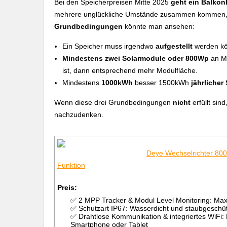
Bei den Speicherpreisen Mitte 2025
geht ein Balkon
mehrere unglückliche Umstände zusammen kommen, d
Grundbedingungen
könnte man ansehen:
Ein Speicher muss irgendwo
aufgestellt
werden kö
Mindestens zwei Solarmodule oder 800Wp
an Mo
ist, dann entsprechend mehr Modulfläche.
Mindestens
1000kWh
besser 1500kWh
jährlicher
Wenn diese drei Grundbedingungen
nicht
erfüllt sin
nachzudenken.
Deye Wechselrichter 80
Funktion
Preis:
✅ 2 MPP Tracker & Modul Level Monitoring: Maxim
✅ Schutzart IP67: Wasserdicht und staubgeschüt
✅ Drahtlose Kommunikation & integriertes WiFi
Smartphone oder Tablet