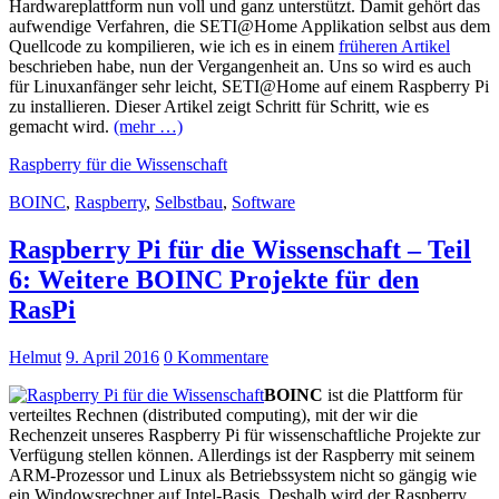
Hardwareplattform nun voll und ganz unterstützt. Damit gehört das
aufwendige Verfahren, die SETI@Home Applikation selbst aus dem
Quellcode zu kompilieren, wie ich es in einem
früheren Artikel
beschrieben habe, nun der Vergangenheit an. Uns so wird es auch
für Linuxanfänger sehr leicht, SETI@Home auf einem Raspberry Pi
zu installieren. Dieser Artikel zeigt Schritt für Schritt, wie es
gemacht wird.
(mehr …)
Raspberry für die Wissenschaft
BOINC
,
Raspberry
,
Selbstbau
,
Software
Raspberry Pi für die Wissenschaft – Teil
6: Weitere BOINC Projekte für den
RasPi
Helmut
9. April 2016
0 Kommentare
BOINC
ist die Plattform für
verteiltes Rechnen (distributed computing), mit der wir die
Rechenzeit unseres Raspberry Pi für wissenschaftliche Projekte zur
Verfügung stellen können. Allerdings ist der Raspberry mit seinem
ARM-Prozessor und Linux als Betriebssystem nicht so gängig wie
ein Windowsrechner auf Intel-Basis. Deshalb wird der Raspberry