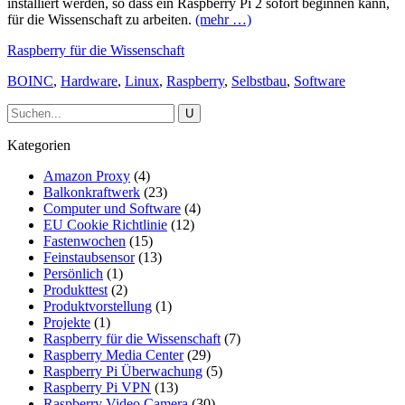
installiert werden, so dass ein Raspberry Pi 2 sofort beginnen kann,
für die Wissenschaft zu arbeiten.
(mehr …)
Raspberry für die Wissenschaft
BOINC
,
Hardware
,
Linux
,
Raspberry
,
Selbstbau
,
Software
Kategorien
Amazon Proxy
(4)
Balkonkraftwerk
(23)
Computer und Software
(4)
EU Cookie Richtlinie
(12)
Fastenwochen
(15)
Feinstaubsensor
(13)
Persönlich
(1)
Produkttest
(2)
Produktvorstellung
(1)
Projekte
(1)
Raspberry für die Wissenschaft
(7)
Raspberry Media Center
(29)
Raspberry Pi Überwachung
(5)
Raspberry Pi VPN
(13)
Raspberry Video Camera
(30)