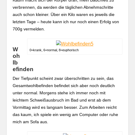
Kaum macht sich der Körper dran, mein Bauchfett zu
verbrennen, da werden die täglichen Abnehmschritte
auch schon kleiner. Über ein Kilo waren es jeweils die
letzten Tage – heute kann ich nur noch einen Erfolg von
700g vermelden.
W
0=krank, 6=normal, 8=euphorisch
oh
lb
efinden
Der Tiefpunkt scheint zwar überschritten zu sein, das
Gesamtwohlbefinden befindet sich aber noch deutlich
unter normal. Morgens stehe ich immer noch mit
leichtem Schweißausbruch im Bad und erst ab dem
Vormittag wird es langsam besser. Zum Arbeiten reicht
das kaum, ich spiele ein wenig am Computer oder ruhe
mich am Sofa aus.