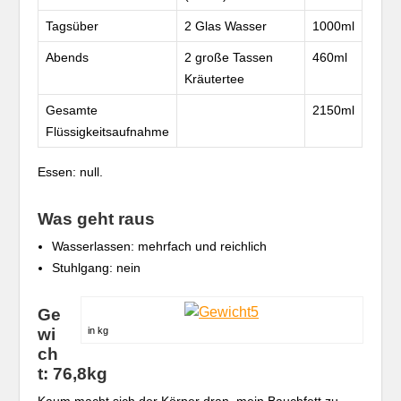
Tagsüber
2 Glas Wasser
1000ml
Abends
2 große Tassen
460ml
Kräutertee
Gesamte
2150ml
Flüssigkeitsaufnahme
Essen: null.
Was geht raus
Wasserlassen: mehrfach und reichlich
Stuhlgang: nein
Ge
wi
in kg
ch
t: 76,8kg