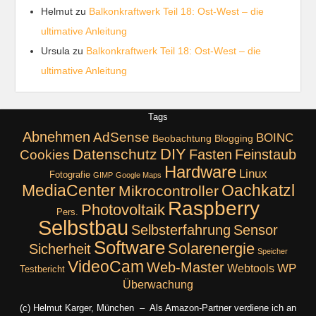
Helmut
zu
Balkonkraftwerk Teil 18: Ost-West – die
ultimative Anleitung
Ursula
zu
Balkonkraftwerk Teil 18: Ost-West – die
ultimative Anleitung
Tags
Abnehmen
AdSense
BOINC
Beobachtung
Blogging
DIY
Datenschutz
Fasten
Feinstaub
Cookies
Hardware
Linux
Fotografie
GIMP
Google Maps
MediaCenter
Oachkatzl
Mikrocontroller
Raspberry
Photovoltaik
Pers.
Selbstbau
Selbsterfahrung
Sensor
Software
Solarenergie
Sicherheit
Speicher
VideoCam
Web-Master
Webtools
WP
Testbericht
Überwachung
(c) Helmut Karger, München – Als Amazon-Partner verdiene ich an