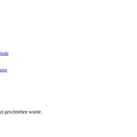
riode
sung
tzt geschrieben wurde.