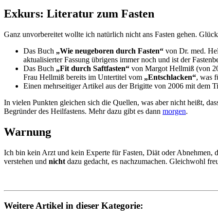
Exkurs: Literatur zum Fasten
Ganz unvorbereitet wollte ich natürlich nicht ans Fasten gehen. Glü
Das Buch
„Wie neugeboren durch Fasten“
von Dr. med. Hell
aktualisierter Fassung übrigens immer noch und ist der Fastenb
Das Buch
„Fit durch Saftfasten“
von Margot Hellmiß (von 2001
Frau Hellmiß bereits im Untertitel vom
„Entschlacken“
, was f
Einen mehrseitiger Artikel aus der Brigitte von 2006 mit dem T
In vielen Punkten gleichen sich die Quellen, was aber nicht heißt, da
Begründer des Heilfastens. Mehr dazu gibt es dann
morgen
.
Warnung
Ich bin kein Arzt und kein Experte für Fasten, Diät oder Abnehmen, de
verstehen und
nicht
dazu gedacht, es nachzumachen. Gleichwohl freu
Weitere Artikel in dieser Kategorie: