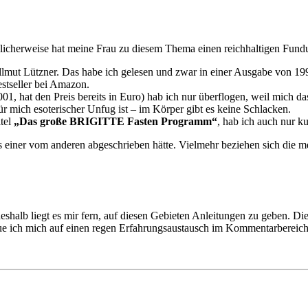
cklicherweise hat meine Frau zu diesem Thema einen reichhaltigen Fund
mut Lützner. Das habe ich gelesen und zwar in einer Ausgabe von 1997
estseller bei Amazon.
, hat den Preis bereits in Euro) hab ich nur überflogen, weil mich das 
ür mich esoterischer Unfug ist – im Körper gibt es keine Schlacken.
itel
„Das große BRIGITTE Fasten Programm“
, hab ich auch nur k
ss einer vom anderen abgeschrieben hätte. Vielmehr beziehen sich die m
shalb liegt es mir fern, auf diesen Gebieten Anleitungen zu geben. Diese
e ich mich auf einen regen Erfahrungsaustausch im Kommentarbereich