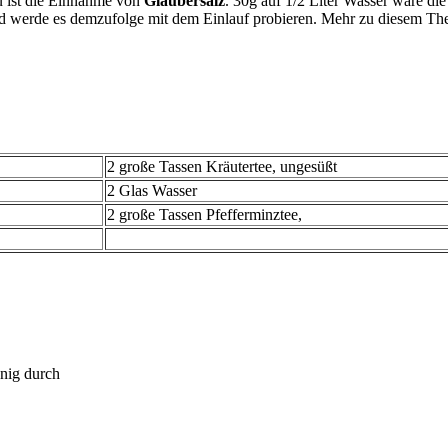
u ist die Einnahme von
Glaubersalz
. 30g auf 1/2 Liter Wasser wäre di
nd werde es demzufolge mit dem Einlauf probieren. Mehr zu diesem Th
2 große Tassen Kräutertee, ungesüßt
2 Glas Wasser
2 große Tassen Pfefferminztee,
enig durch