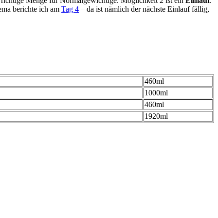
e richtige Menge für Normalgewichtige. Möglichkeit 2 ist ein
Einlauf
.
ema berichte ich am
Tag 4
– da ist nämlich der nächste Einlauf fällig,
460ml
1000ml
460ml
1920ml