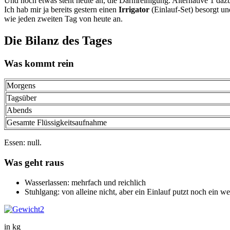
Und noch etwas steht heute an, die Darmreinigung. Alternative 1 daz
Ich hab mir ja bereits gestern einen
Irrigator
(Einlauf-Set) besorgt u
wie jeden zweiten Tag von heute an.
Die Bilanz des Tages
Was kommt rein
Morgens
Tagsüber
Abends
Gesamte Flüssigkeitsaufnahme
Essen: null.
Was geht raus
Wasserlassen: mehrfach und reichlich
Stuhlgang: von alleine nicht, aber ein Einlauf putzt noch ein w
in kg