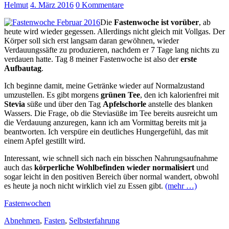
Helmut
4. März 2016
0 Kommentare
Die
Fastenwoche ist vorüber
, ab
heute wird wieder gegessen. Allerdings nicht gleich mit Vollgas. Der
Körper soll sich erst langsam daran gewöhnen, wieder
Verdauungssäfte zu produzieren, nachdem er 7 Tage lang nichts zu
verdauen hatte. Tag 8 meiner Fastenwoche ist also der
erste
Aufbautag
.
Ich beginne damit, meine Getränke wieder auf Normalzustand
umzustellen. Es gibt morgens
grünen Tee
, den ich kalorienfrei mit
Stevia
süße und über den Tag
Apfelschorle
anstelle des blanken
Wassers. Die Frage, ob die Steviasüße im Tee bereits ausreicht um
die Verdauung anzuregen, kann ich am Vormittag bereits mit ja
beantworten. Ich verspüre ein deutliches Hungergefühl, das mit
einem Apfel gestillt wird.
Interessant, wie schnell sich nach ein bisschen Nahrungsaufnahme
auch das
körperliche Wohlbefinden wieder normalisiert
und
sogar leicht in den positiven Bereich über normal wandert, obwohl
es heute ja noch nicht wirklich viel zu Essen gibt.
(mehr …)
Fastenwochen
Abnehmen
,
Fasten
,
Selbsterfahrung