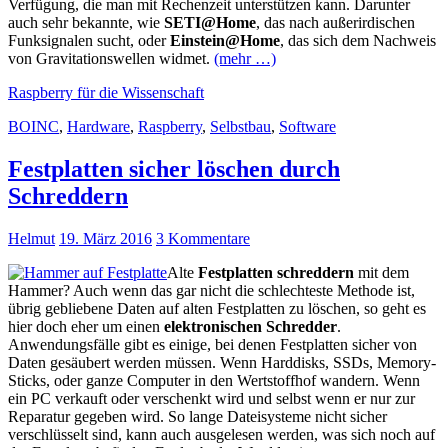
Verfügung, die man mit Rechenzeit unterstützen kann. Darunter
auch sehr bekannte, wie
SETI@Home
, das nach außerirdischen
Funksignalen sucht, oder
Einstein@Home
, das sich dem Nachweis
von Gravitationswellen widmet.
(mehr …)
Raspberry für die Wissenschaft
BOINC
,
Hardware
,
Raspberry
,
Selbstbau
,
Software
Festplatten sicher löschen durch
Schreddern
Helmut
19. März 2016
3 Kommentare
Alte
Festplatten schreddern
mit dem
Hammer? Auch wenn das gar nicht die schlechteste Methode ist,
übrig gebliebene Daten auf alten Festplatten zu löschen, so geht es
hier doch eher um einen
elektronischen Schredder
.
Anwendungsfälle gibt es einige, bei denen Festplatten sicher von
Daten gesäubert werden müssen. Wenn Harddisks, SSDs, Memory-
Sticks, oder ganze Computer in den Wertstoffhof wandern. Wenn
ein PC verkauft oder verschenkt wird und selbst wenn er nur zur
Reparatur gegeben wird. So lange Dateisysteme nicht sicher
verschlüsselt sind, kann auch ausgelesen werden, was sich noch auf