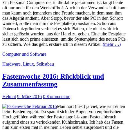
Ein Personal Computer der in die Jahre gekommen ist, taugt heute
oft nur noch für den Wertstoffhof. Auch in der Verwandtschaft kann
man kaum noch jemandem eine Freude machen, in dem man ihm
das Altgerät andient. Aber Stopp, bevor der alte PC in den Schrott
wandert, sollte man ihm die Festplatte(n) ausbauen. Schon aus
Datenschutzgründen verbietet es sich Platten, die nicht wirklich
sicher gelöscht wurden, aus der Hand zu geben. Eine alte Festplatte
lässt sich noch prima einsetzen, um die Systemplatte des neuen PCs
zu sichern. Wie das geht, erkläre ich in diesem Artikel.
(mehr …)
Computer und Software
Hardware
,
Linux
,
Selbstbau
Fastenwoche 2016: Rückblick und
Zusammenfassung
Helmut
9. März 2016
0 Kommentare
Man hört (liest) ja viel, wie es Leuten
beim
Fasten
ergeht. Da spannt sich der Bogen von euphorischen
Hochgefühlen während der Fastentage bis zum Fastenabbruch
aufgrund eines zu verlockenden Kühlschranks. Ich hab das Fasten
nun zum ersten mal in meinem Leben selbst ausprobiert und die