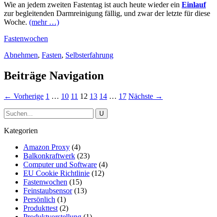
Wie an jedem zweiten Fastentag ist auch heute wieder ein
Einlauf
zur begleitenden Darmreinigung fällig, und zwar der letzte für diese
Woche.
(mehr …)
Fastenwochen
Abnehmen
,
Fasten
,
Selbsterfahrung
Beiträge Navigation
← Vorherige
1
…
10
11
12
13
14
…
17
Nächste →
Kategorien
Amazon Proxy
(4)
Balkonkraftwerk
(23)
Computer und Software
(4)
EU Cookie Richtlinie
(12)
Fastenwochen
(15)
Feinstaubsensor
(13)
Persönlich
(1)
Produkttest
(2)
Produktvorstellung
(1)