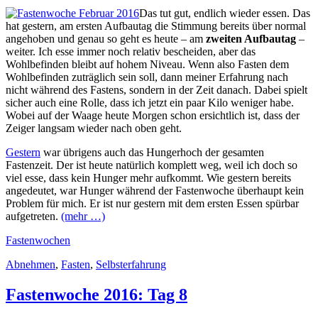
Das tut gut, endlich wieder essen. Das
hat gestern, am ersten Aufbautag die Stimmung bereits über normal
angehoben und genau so geht es heute – am
zweiten Aufbautag
–
weiter. Ich esse immer noch relativ bescheiden, aber das
Wohlbefinden bleibt auf hohem Niveau. Wenn also Fasten dem
Wohlbefinden zuträglich sein soll, dann meiner Erfahrung nach
nicht während des Fastens, sondern in der Zeit danach. Dabei spielt
sicher auch eine Rolle, dass ich jetzt ein paar Kilo weniger habe.
Wobei auf der Waage heute Morgen schon ersichtlich ist, dass der
Zeiger langsam wieder nach oben geht.
Gestern
war übrigens auch das Hungerhoch der gesamten
Fastenzeit. Der ist heute natürlich komplett weg, weil ich doch so
viel esse, dass kein Hunger mehr aufkommt. Wie gestern bereits
angedeutet, war Hunger während der Fastenwoche überhaupt kein
Problem für mich. Er ist nur gestern mit dem ersten Essen spürbar
aufgetreten.
(mehr …)
Fastenwochen
Abnehmen
,
Fasten
,
Selbsterfahrung
Fastenwoche 2016: Tag 8