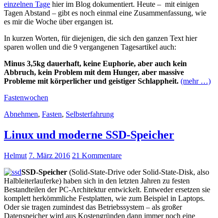
einzelnen Tage
hier im Blog dokumentiert. Heute – mit einigen
Tagen Abstand – gibt es noch einmal eine Zusammenfassung, wie
es mir die Woche über ergangen ist.
In kurzen Worten, für diejenigen, die sich den ganzen Text hier
sparen wollen und die 9 vergangenen Tagesartikel auch:
Minus 3,5kg dauerhaft, keine Euphorie, aber auch kein
Abbruch, kein Problem mit dem Hunger, aber massive
Probleme mit körperlicher und geistiger Schlappheit.
(mehr …)
Fastenwochen
Abnehmen
,
Fasten
,
Selbsterfahrung
Linux und moderne SSD-Speicher
Helmut
7. März 2016
21 Kommentare
SSD-Speicher
(Solid-State-Drive oder Solid-State-Disk, also
Halbleiterlauferke) haben sich in den letzten Jahren zu festen
Bestandteilen der PC-Architektur entwickelt. Entweder ersetzen sie
komplett herkömmliche Festplatten, wie zum Beispiel in Laptops.
Oder sie tragen zumindest das Betriebssystem – als großer
Datenspeicher wird aus Kostengründen dann immer noch eine