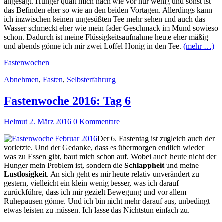
angesagt. Hunger quält mich nach wie vor nur wenig und sonst ist
das Befinden eher so wie an den beiden Vortagen. Allerdings kann
ich inzwischen keinen ungesüßten Tee mehr sehen und auch das
Wasser schmeckt eher wie mein fader Geschmack im Mund sowieso
schon. Dadurch ist meine Flüssigkeitsaufnahme heute eher mäßig
und abends gönne ich mir zwei Löffel Honig in den Tee.
(mehr …)
Fastenwochen
Abnehmen
,
Fasten
,
Selbsterfahrung
Fastenwoche 2016: Tag 6
Helmut
2. März 2016
0 Kommentare
Der 6. Fastentag ist zugleich auch der
vorletzte. Und der Gedanke, dass es übermorgen endlich wieder
was zu Essen gibt, baut mich schon auf. Wobei auch heute nicht der
Hunger mein Problem ist, sondern die
Schlappheit
und meine
Lustlosigkeit
. An sich geht es mir heute relativ unverändert zu
gestern, vielleicht ein klein wenig besser, was ich darauf
zurückführe, dass ich mir gezielt Bewegung und vor allem
Ruhepausen gönne. Und ich bin nicht mehr darauf aus, unbedingt
etwas leisten zu müssen. Ich lasse das Nichtstun einfach zu.