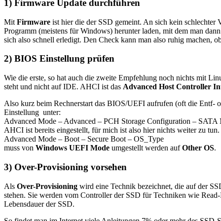
1) Firmware Update durchführen
Mit
Firmware
ist hier die der SSD gemeint. An sich kein schlechter 
Programm (meistens für Windows) herunter laden, mit dem man dann 
sich also schnell erledigt. Den Check kann man also ruhig machen, ob h
2) BIOS Einstellung prüfen
Wie die erste, so hat auch die zweite Empfehlung noch nichts mit Li
steht und nicht auf IDE. AHCI ist das
Advanced Host Controller In
Also kurz beim Rechnerstart das BIOS/UEFI aufrufen (oft die Entf-
Einstellung unter:
Advanced Mode – Advanced – PCH Storage Configuration – SATA M
AHCI ist bereits eingestellt, für mich ist also hier nichts weiter zu
Advanced Mode – Boot – Secure Boot – OS_Type
muss von
Windows UEFI Mode
umgestellt werden auf
Other OS
.
3) Over-Provisioning vorsehen
Als
Over-Provisioning
wird eine Technik bezeichnet, die auf der S
stehen. Sie werden vom Controller der SSD für Techniken wie Read-
Lebensdauer der SSD.
So findet man im Internet viele Anleitungen 7% oder mehr des SSD-