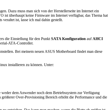
ngen. Dazu muss man sich von der Herstellerseite im Internet ein
 ist überhaupt keine Firmware im Internet verfügbar, das Thema hat
raltet ist, lasse ich mal dahin gestellt.
rs die Einstellung für den Punkt
SATA Konfiguration
auf
AHCI
erial-ATA-Controller.
. umstellen. Bei meinem neuen ASUS Motherboard findet man diese
inux installieren zu können. Unter:
die weder dem Anwender noch dem Betriebssystem zur Verfügung
größerer Over-Provisioning Bereich erhöht die Performance und die
 zu entziehen. Das kann man machen, wenn die Platte eh größer ist,