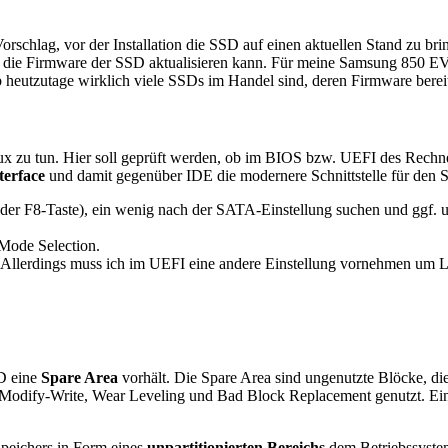
Vorschlag, vor der Installation die SSD auf einen aktuellen Stand zu bri
die Firmware der SSD aktualisieren kann. Für meine Samsung 850 EVO
eutzutage wirklich viele SSDs im Handel sind, deren Firmware bereits ve
nux zu tun. Hier soll geprüft werden, ob im BIOS bzw. UEFI des Rechne
terface
und damit gegenüber IDE die modernere Schnittstelle für den S
 oder F8-Taste), ein wenig nach der SATA-Einstellung suchen und ggf
ode Selection.
 tun. Allerdings muss ich im UEFI eine andere Einstellung vornehmen um L
SD eine
Spare Area
vorhält. Die Spare Area sind ungenutzte Blöcke, 
Modify-Write, Wear Leveling und Bad Block Replacement genutzt. Ein 
Speichers in Form eines
unpartitionierten Bereichs
dem Betriebssystem