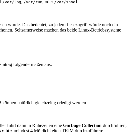
el
,
, oder
.
/var/log
/var/run
/var/spool
lesen wurde. Das bedeutet, zu jedem Lesezugriff würde noch ein
schonen. Seltsamerweise machen das beide Linux-Betriebssysteme
 Eintrag folgendermaßen aus:
können natürlich gleichzeitig erledigt werden.
ler führt dann in Ruhezeiten eine
Garbage Collection
durchführen,
Es gibt zumindest 4 Möglichkeiten TRIM durchzuführen: