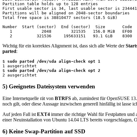
Partition table holds up to 128 entries

First usable sector is 34, last usable sector is 234441
Partitions will be aligned on 2048-sector boundaries

Total free space is 38810477 sectors (18.5 GiB)

Number  Start (sector)  End (sector)  Size       Code  
   1            2048        321535   156.0 MiB   EF00  
   2          321536     195633151   93.1 GiB    8300
Wichtig für ein korrektes Alignment ist, dass sich alle Werte der
Start
parted
:
$ 
sudo parted /dev/sda align-check opt 1
1 ausgerichtet

$ 
sudo parted /dev/sda align-check opt 2
2 ausgerichtet
5) Geeignetes Dateisystem verwenden
Eine Internetquelle rät von
BTRFS
ab, zumindest für OpenSUSE 13.2
noch gilt, oder diese Aussage inzwischen generell hinfällig ist lasse
Auf jeden Fall ist
EXT4
immer die richtige Wahl für Festplatten und 
einer Neuinstallation von Ubuntu 14.04 LTS bereits vorgeschlagen, O
6) Keine Swap-Partition auf SSD