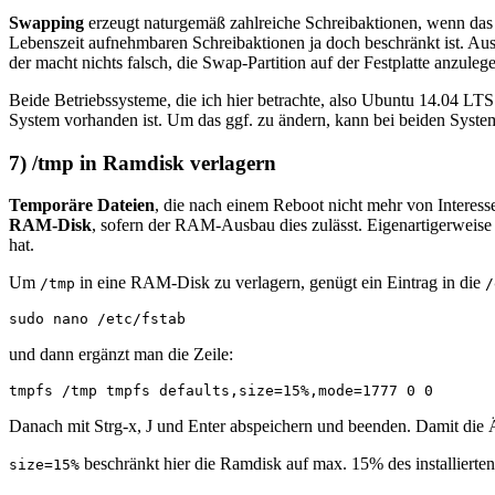
Swapping
erzeugt naturgemäß zahlreiche Schreibaktionen, wenn das 
Lebenszeit aufnehmbaren Schreibaktionen ja doch beschränkt ist. A
der macht nichts falsch, die Swap-Partition auf der Festplatte anzule
Beide Betriebssysteme, die ich hier betrachte, also Ubuntu 14.04 LT
System vorhanden ist. Um das ggf. zu ändern, kann bei beiden System
7) /tmp in Ramdisk verlagern
Temporäre Dateien
, die nach einem Reboot nicht mehr von Interesse
RAM-Disk
, sofern der RAM-Ausbau dies zulässt. Eigenartigerweise 
hat.
Um
in eine RAM-Disk zu verlagern, genügt ein Eintrag in die
/tmp
/
sudo nano /etc/fstab
und dann ergänzt man die Zeile:
tmpfs /tmp tmpfs defaults,size=15%,mode=1777 0 0
Danach mit Strg-x, J und Enter abspeichern und beenden. Damit die Ä
beschränkt hier die Ramdisk auf max. 15% des installier
size=15%