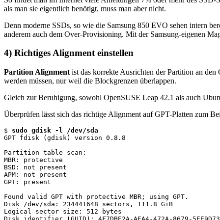
als man sie eigentlich benötigt, muss man aber nicht.
Denn moderne SSDs, so wie die Samsung 850 EVO sehen intern bereit
anderem auch dem Over-Provisioning. Mit der Samsung-eigenen Magic
4) Richtiges Alignment einstellen
Partition Alignment
ist das korrekte Ausrichten der Partition an d
werden müssen, nur weil die Blockgrenzen überlappen.
Gleich zur Beruhigung, sowohl OpenSUSE Leap 42.1 als auch Ubuntu 1
Überprüfen lässt sich das richtige Alignment auf GPT-Platten zum Be
$ 
sudo gdisk -l /dev/sda
GPT fdisk (gdisk) version 0.8.8

Partition table scan:

MBR: protective

BSD: not present

APM: not present

GPT: present

Found valid GPT with protective MBR; using GPT.

Disk /dev/sda: 234441648 sectors, 111.8 GiB

Logical sector size: 512 bytes

Disk identifier (GUID): 4F7DBE2A-AEA4-472A-8679-5EE9D73