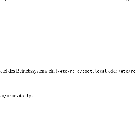
tei des Betriebssystems ein (
oder
/etc/rc.d/boot.local
/etc/rc.
:
tc/cron.daily