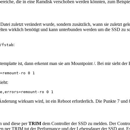
bereiche, die in eine Ramdisk verschoben werden könnten, zum Beispi
Datei zuletzt verändert wurde, sondern zusätzlich, wann sie zuletzt ge
selten wirklich benötigt und kann unterbunden werden um die SSD zu 
:
/fstab
templatte ist, dann erkennt man sie am Mountpoint /. Bei mir sieht der
=remount-ro 0 1
ieht:
e,errors=remount-ro 0 1
derung wirksam wird, ist ein Reboot erforderlich. Die Punkte 7 und 8 
n und diese per
TRIM
dem Controller der SSD zu melden. Der Control
umen per TRIM tut der Performance und der Lebensdauer der SSD gut. 