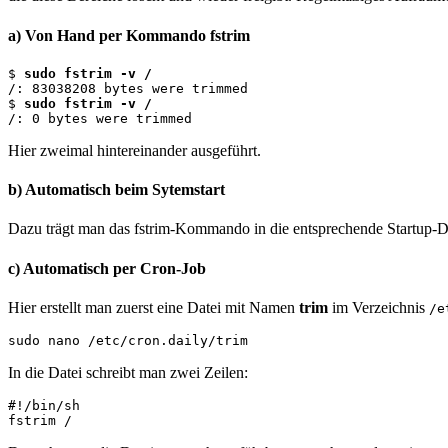
a) Von Hand per Kommando fstrim
$ 
sudo fstrim -v /
/: 83038208 bytes were trimmed

$ 
sudo fstrim -v /
/: 0 bytes were trimmed
Hier zweimal hintereinander ausgeführt.
b) Automatisch beim Sytemstart
Dazu trägt man das fstrim-Kommando in die entsprechende Startup-Da
c) Automatisch per Cron-Job
Hier erstellt man zuerst eine Datei mit Namen
trim
im Verzeichnis
/e
sudo nano /etc/cron.daily/trim
In die Datei schreibt man zwei Zeilen:
#!/bin/sh

fstrim /