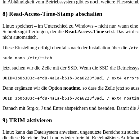
In Abhängigkeit vom Betriebssystem gibt es noch weitere Filesystem
8) Read-Access-Time-Stamp abschalten
Linux speichert – im Unterschied zu Windows – nicht nur, wann eine 
Schreibzugriff erfolgen, der die
Read-Access-Time
setzt. Das wird 
nicht automatisch.
Diese Einstellung erfolgt ebenfalls nach der Installation über die
/etc
sudo nano /etc/fstab
jetzt suchen wir die Zeile mit der SSD. Wenn die SSD die Betriebssys
UUID=3b0b303c-efd8-4a1a-b51b-3ca6223f3ad1 / ext4 errors
Dann ergänzen wir die Option
noatime
, so dass die Zeile jetzt so auss
UUID=3b0b303c-efd8-4a1a-b51b-3ca6223f3ad1 / ext4 noatim
Danach mit Strg-x, J und Enter abspeichern und beenden. Damit die Än
9) TRIM aktivieren
Linux kann das Dateisystem anweisen, ungenutzte Bereiche zu suche
die diese Bereiche löscht und wieder freigibt. Regelmäßiges Aufrä