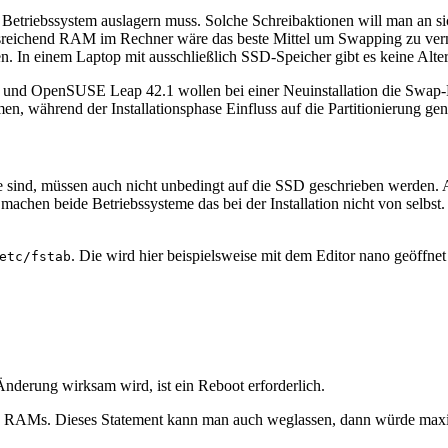
Betriebssystem auslagern muss. Solche Schreibaktionen will man an sic
usreichend RAM im Rechner wäre das beste Mittel um Swapping zu verm
gen. In einem Laptop mit ausschließlich SSD-Speicher gibt es keine Alte
S und OpenSUSE Leap 42.1 wollen bei einer Neuinstallation die Swap-Pa
en, während der Installationsphase Einfluss auf die Partitionierung 
 sind, müssen auch nicht unbedingt auf die SSD geschrieben werden. Auf
machen beide Betriebssysteme das bei der Installation nicht von selbs
. Die wird hier beispielsweise mit dem Editor nano geöffnet
etc/fstab
nderung wirksam wird, ist ein Reboot erforderlich.
ten RAMs. Dieses Statement kann man auch weglassen, dann würde maxi