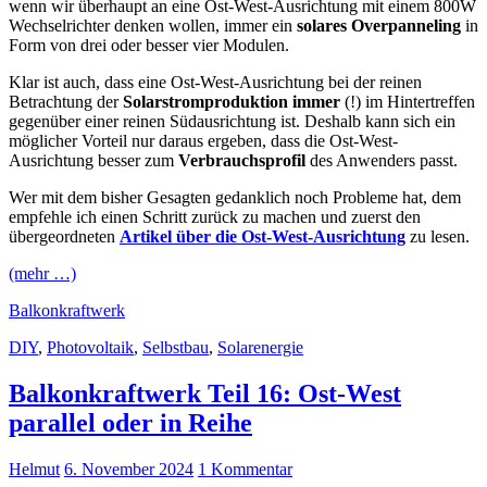
wenn wir überhaupt an eine Ost-West-Ausrichtung mit einem 800W
Wechselrichter denken wollen, immer ein
solares Overpanneling
in
Form von drei oder besser vier Modulen.
Klar ist auch, dass eine Ost-West-Ausrichtung bei der reinen
Betrachtung der
Solarstromproduktion
immer
(!) im Hintertreffen
gegenüber einer reinen Südausrichtung ist. Deshalb kann sich ein
möglicher Vorteil nur daraus ergeben, dass die Ost-West-
Ausrichtung besser zum
Verbrauchsprofil
des Anwenders passt.
Wer mit dem bisher Gesagten gedanklich noch Probleme hat, dem
empfehle ich einen Schritt zurück zu machen und zuerst den
übergeordneten
Artikel über die Ost-West-Ausrichtung
zu lesen.
(mehr …)
Balkonkraftwerk
DIY
,
Photovoltaik
,
Selbstbau
,
Solarenergie
Balkonkraftwerk Teil 16: Ost-West
parallel oder in Reihe
Helmut
6. November 2024
1 Kommentar