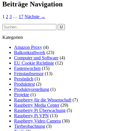
Beiträge Navigation
1
2
3
…
17
Nächste →
Kategorien
Amazon Proxy
(4)
Balkonkraftwerk
(23)
Computer und Software
(4)
EU Cookie Richtlinie
(12)
Fastenwochen
(15)
Feinstaubsensor
(13)
Persönlich
(1)
Produkttest
(2)
Produktvorstellung
(1)
Projekte
(1)
Raspberry für die Wissenschaft
(7)
Raspberry Media Center
(29)
Raspberry Pi Überwachung
(5)
Raspberry Pi VPN
(13)
Raspberry Video Camera
(30)
Tierbeobachtung
(3)