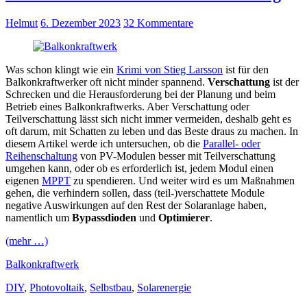
Helmut
6. Dezember 2023
32 Kommentare
Was schon klingt wie ein
Krimi von Stieg Larsson
ist für den
Balkonkraftwerker oft nicht minder spannend.
Verschattung
ist der
Schrecken und die Herausforderung bei der Planung und beim
Betrieb eines Balkonkraftwerks. Aber Verschattung oder
Teilverschattung lässt sich nicht immer vermeiden, deshalb geht es
oft darum, mit Schatten zu leben und das Beste draus zu machen. In
diesem Artikel werde ich untersuchen, ob die
Parallel- oder
Reihenschaltung
von PV-Modulen besser mit Teilverschattung
umgehen kann, oder ob es erforderlich ist, jedem Modul einen
eigenen
MPPT
zu spendieren. Und weiter wird es um Maßnahmen
gehen, die verhindern sollen, dass (teil-)verschattete Module
negative Auswirkungen auf den Rest der Solaranlage haben,
namentlich um
Bypassdioden
und
Optimierer
.
(mehr …)
Balkonkraftwerk
DIY
,
Photovoltaik
,
Selbstbau
,
Solarenergie