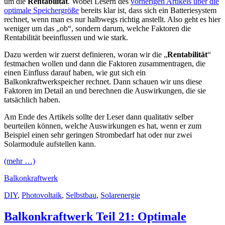
um die
Rentabilität
. Wobei Lesern des
vorherigen Artikels über die
optimale Speichergröße
bereits klar ist, dass sich ein Batteriesystem
rechnet, wenn man es nur halbwegs richtig anstellt. Also geht es hier
weniger um das „ob“, sondern darum, welche Faktoren die
Rentabilität beeinflussen und wie stark.
Dazu werden wir zuerst definieren, woran wir die „
Rentabilität
“
festmachen wollen und dann die Faktoren zusammentragen, die
einen Einfluss darauf haben, wie gut sich ein
Balkonkraftwerkspeicher rechnet. Dann schauen wir uns diese
Faktoren im Detail an und berechnen die Auswirkungen, die sie
tatsächlich haben.
Am Ende des Artikels sollte der Leser dann qualitativ selber
beurteilen können, welche Auswirkungen es hat, wenn er zum
Beispiel einen sehr geringen Strombedarf hat oder nur zwei
Solarmodule aufstellen kann.
(mehr …)
Balkonkraftwerk
DIY
,
Photovoltaik
,
Selbstbau
,
Solarenergie
Balkonkraftwerk Teil 21: Optimale