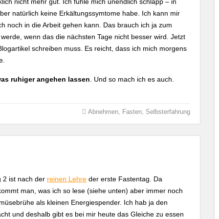
klich nicht mehr gut. Ich fühle mich unendlich schlapp – in
aber natürlich keine Erkältungssymtome habe. Ich kann mir
uch noch in die Arbeit gehen kann. Das brauch ich ja zum
sten werde, wenn das die nächsten Tage nicht besser wird. Jetzt
n Blogartikel schreiben muss. Es reicht, dass ich mich morgens
e.
was ruhiger angehen lassen
. Und so mach ich es auch.
,
,
Abnehmen
Fasten
Selbsterfahrung
 2 ist nach der
reinen Lehre
der erste Fastentag. Da
ommt man, was ich so lese (siehe unten) aber immer noch
üsebrühe als kleinen Energiespender. Ich hab ja den
cht und deshalb gibt es bei mir heute das Gleiche zu essen