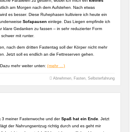
tliche Parallelen zu gestern, wobei ich mich ein
kleines
deutlich am Morgen nach dem Aufstehen. Nach etwas
d es besser. Diese Ruhephasen kultiviere ich heute ein
stundenweise
Sofapausen
einlege. Das Liegen empfinde ich
r klare Gedanken zu fassen – in sehr reduzierter Form
 schwer mit runter.
sen, nach dem dritten Fastentag soll der Körper nicht mehr
. Jetzt soll es endlich an die Fettreserven gehen.
 Dazu mehr weiter unten:
(mehr …)
,
,
Abnehmen
Fasten
Selbsterfahrung
g 3 meiner Fastenwoche und der
Spaß hat ein Ende
. Jetzt
lägt der Nahrungsentzug richtig durch und es geht mir