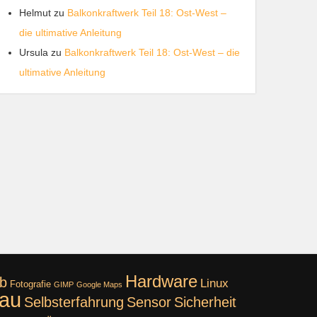
Helmut
zu
Balkonkraftwerk Teil 18: Ost-West –
die ultimative Anleitung
Ursula
zu
Balkonkraftwerk Teil 18: Ost-West – die
ultimative Anleitung
Hardware
b
Linux
Fotografie
GIMP
Google Maps
bau
Selbsterfahrung
Sensor
Sicherheit