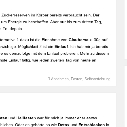
Zuckerreserven im Körper bereits verbraucht sein. Der
 um Energie zu beschaffen. Aber nur bis zum dritten Tag,
e Fettdepots.
ternative 1 dazu ist die Einnahme von
Glaubersalz
. 30g auf
wichtige. Möglichkeit 2 ist ein
Einlauf
. Ich hab mir ja bereits
de es demzufolge mit dem Einlauf probieren. Mehr zu diesem
hste Einlauf fällig, wie jeden zweiten Tag von heute an.
,
,
Abnehmen
Fasten
Selbsterfahrung
sten
und
Heilfasten
war für mich ja immer eher etwas
chliches. Oder es gehörte so wie
Detox
und
Entschlacken
in