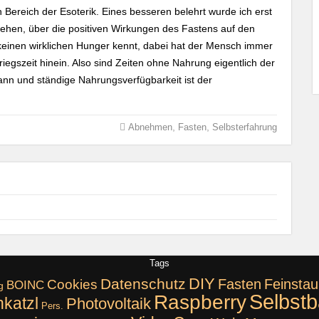
 Bereich der Esoterik. Eines besseren belehrt wurde ich erst
ehen, über die positiven Wirkungen des Fastens auf den
e keinen wirklichen Hunger kennt, dabei hat der Mensch immer
gszeit hinein. Also sind Zeiten ohne Nahrung eigentlich der
n und ständige Nahrungsverfügbarkeit ist der
,
,
Abnehmen
Fasten
Selbsterfahrung
Tags
DIY
Datenschutz
Fasten
Feinstau
Cookies
BOINC
g
Selbst
Raspberry
katzl
Photovoltaik
Pers.