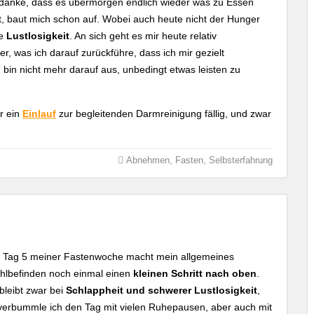
anke, dass es übermorgen endlich wieder was zu Essen
t, baut mich schon auf. Wobei auch heute nicht der Hunger
ne
Lustlosigkeit
. An sich geht es mir heute relativ
er, was ich darauf zurückführe, dass ich mir gezielt
in nicht mehr darauf aus, unbedingt etwas leisten zu
r ein
Einlauf
zur begleitenden Darmreinigung fällig, und zwar
,
,
Abnehmen
Fasten
Selbsterfahrung
 Tag 5 meiner Fastenwoche macht mein allgemeines
hlbefinden noch einmal einen
kleinen Schritt nach oben
.
bleibt zwar bei
Schlappheit und schwerer Lustlosigkeit
,
 verbummle ich den Tag mit vielen Ruhepausen, aber auch mit