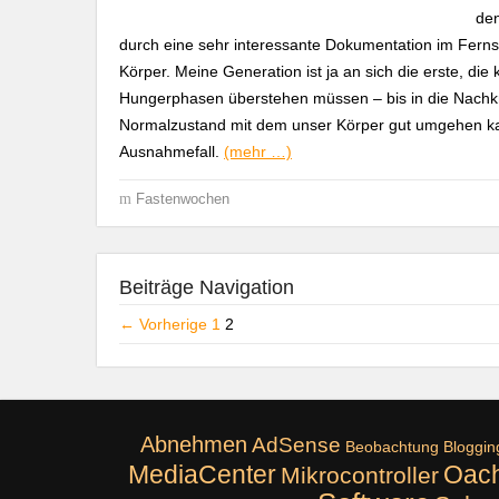
den
durch eine sehr interessante Dokumentation im Ferns
Körper. Meine Generation ist ja an sich die erste, di
Hungerphasen überstehen müssen – bis in die Nachkrie
Normalzustand mit dem unser Körper gut umgehen kan
Ausnahmefall.
(mehr …)
Fastenwochen
Beiträge Navigation
← Vorherige
1
2
Abnehmen
AdSense
Beobachtung
Bloggin
MediaCenter
Oach
Mikrocontroller