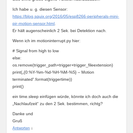
Ich habe u. g. diesen Sensor:
https://blog.squix.org/2016/05/esp8266-peripherals-mini-
pir-motion-sensor.html
.
Er hält augenscheinlich 2 Sek. bei Detektion nach.
Wenn ich im motioninterrupt.py hier:
# Signal from high to low
else:
os.remove(trigger_path+trigger+trigger_fileextension)
print(„{0:%Y-%m-%d-%H-%M-%S} – Motion
terminated“.format(triggertime))
print()
ein time.sleep einfügen würde, könnte ich doch auch die
„Nachlaufzeit“ zu den 2 Sek. bestimmen, richtg?
Danke und
Gruß
↓
Antworten