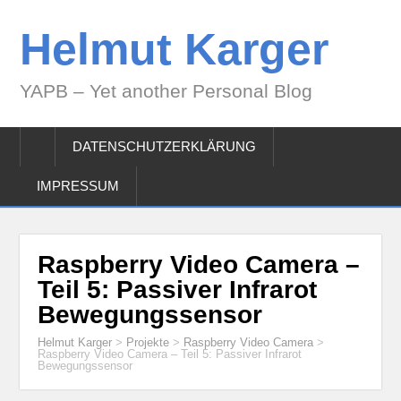
Helmut Karger
YAPB – Yet another Personal Blog
DATENSCHUTZERKLÄRUNG
IMPRESSUM
Raspberry Video Camera –
Teil 5: Passiver Infrarot
Bewegungssensor
Helmut Karger
>
Projekte
>
Raspberry Video Camera
>
Raspberry Video Camera – Teil 5: Passiver Infrarot
Bewegungssensor