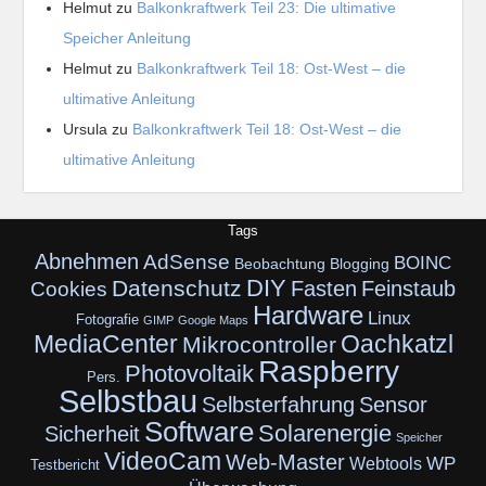
Helmut
zu
Balkonkraftwerk Teil 23: Die ultimative
Speicher Anleitung
Helmut
zu
Balkonkraftwerk Teil 18: Ost-West – die
ultimative Anleitung
Ursula
zu
Balkonkraftwerk Teil 18: Ost-West – die
ultimative Anleitung
Tags
Abnehmen
AdSense
BOINC
Beobachtung
Blogging
DIY
Datenschutz
Fasten
Feinstaub
Cookies
Hardware
Linux
Fotografie
GIMP
Google Maps
MediaCenter
Oachkatzl
Mikrocontroller
Raspberry
Photovoltaik
Pers.
Selbstbau
Selbsterfahrung
Sensor
Software
Solarenergie
Sicherheit
Speicher
VideoCam
Web-Master
Webtools
WP
Testbericht