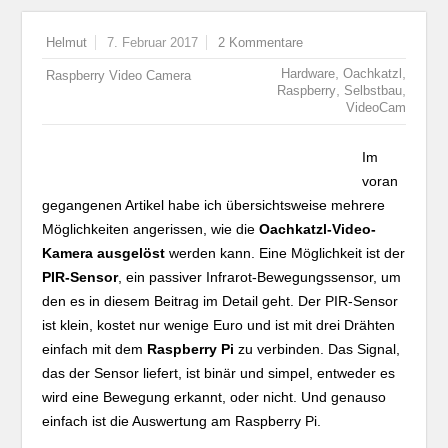
Helmut
7. Februar 2017
2 Kommentare
,
,
Hardware
Oachkatzl
Raspberry Video Camera
,
,
Raspberry
Selbstbau
VideoCam
Im
voran
gegangenen Artikel habe ich übersichtsweise mehrere
Möglichkeiten angerissen, wie die
Oachkatzl-Video-
Kamera ausgelöst
werden kann. Eine Möglichkeit ist der
PIR-Sensor
, ein passiver Infrarot-Bewegungssensor, um
den es in diesem Beitrag im Detail geht. Der PIR-Sensor
ist klein, kostet nur wenige Euro und ist mit drei Drähten
einfach mit dem
Raspberry Pi
zu verbinden. Das Signal,
das der Sensor liefert, ist binär und simpel, entweder es
wird eine Bewegung erkannt, oder nicht. Und genauso
einfach ist die Auswertung am Raspberry Pi.