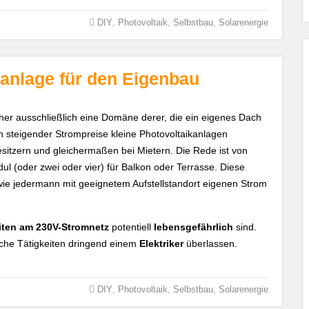
,
,
,
DIY
Photovoltaik
Selbstbau
Solarenergie
ranlage für den Eigenbau
er ausschließlich eine Domäne derer, die ein eigenes Dach
n steigender Strompreise kleine Photovoltaikanlagen
itzern und gleichermaßen bei Mietern. Die Rede ist von
l (oder zwei oder vier) für Balkon oder Terrasse. Diese
d wie jedermann mit geeignetem Aufstellstandort eigenen Strom
iten am 230V-Stromnetz
potentiell
lebensgefährlich
sind.
olche Tätigkeiten dringend einem
Elektriker
überlassen.
,
,
,
DIY
Photovoltaik
Selbstbau
Solarenergie