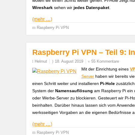
wollen wir einen Schritt weiter gehen. Pi-Hole zeig
Wireshark
sehen wir
jedes Datenpaket
.
(mehr …)
Raspberry Pi VPN
Raspberry Pi VPN – Teil 9: In
Helmut
18. August 2019
55 Kommentare
Mit der Einrichtung eines
VP
Server
haben wir bereits vie
einen Schritt weiter und installieren
Pi-Hole
zusätzlich
System der
Namensauflösung
am Raspberry Pi ein u
oder Werbe-Server zu blockieren. Gesteuert wir Pi-Hol
beinhalten. Darüber hinaus lassen sich vom Anwender
werksseitigen Vorgaben an die eigenen Bedürfnisse 
(mehr …)
Raspberry Pi VPN