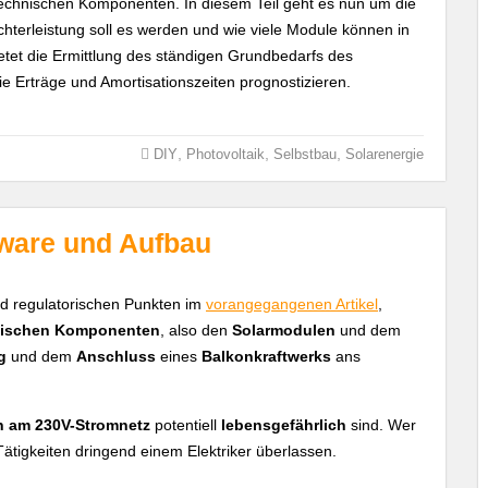
echnischen Komponenten. In diesem Teil geht es nun um die
hterleistung soll es werden und wie viele Module können in
etet die Ermittlung des ständigen Grundbedarfs des
die Erträge und Amortisationszeiten prognostizieren.
,
,
,
DIY
Photovoltaik
Selbstbau
Solarenergie
dware und Aufbau
d regulatorischen Punkten im
vorangegangenen Artikel
,
nischen Komponenten
, also den
Solarmodulen
und dem
g
und dem
Anschluss
eines
Balkonkraftwerks
ans
n am 230V-Stromnetz
potentiell
lebensgefährlich
sind. Wer
Tätigkeiten dringend einem Elektriker überlassen.