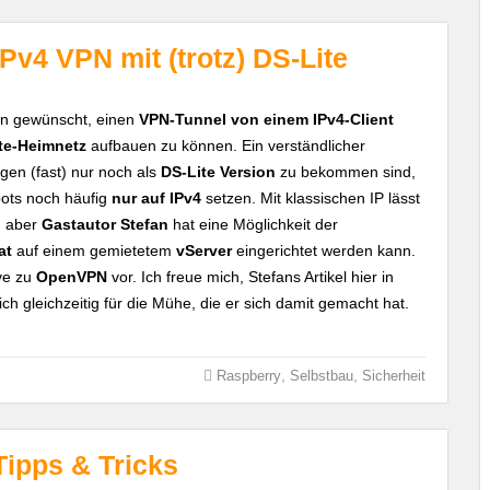
IPv4 VPN mit (trotz) DS-Lite
rn gewünscht, einen
VPN-Tunnel von einem IPv4-Client
ite-Heimnetz
aufbauen zu können. Ein verständlicher
en (fast) nur noch als
DS-Lite Version
zu bekommen sind,
ots noch häufig
nur auf IPv4
setzen. Mit klassischen IP lässt
, aber
Gastautor Stefan
hat eine Möglichkeit der
at
auf einem gemietetem
vServer
eingerichtet werden kann.
ive zu
OpenVPN
vor. Ich freue mich, Stefans Artikel hier in
 gleichzeitig für die Mühe, die er sich damit gemacht hat.
,
,
Raspberry
Selbstbau
Sicherheit
Tipps & Tricks