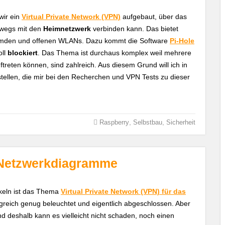
 wir ein
Virtual Private Network (VPN)
aufgebaut, über das
wegs mit den
Heimnetzwerk
verbinden kann. Das bietet
emden und offenen WLANs. Dazu kommt die Software
Pi-Hole
oll
blockiert
. Das Thema ist durchaus komplex weil mehrere
treten können, sind zahlreich. Aus diesem Grund will ich in
tellen, die mir bei den Recherchen und VPN Tests zu dieser
,
,
Raspberry
Selbstbau
Sicherheit
: Netzwerkdiagramme
ikeln ist das Thema
Virtual Private Network (VPN) für das
reich genug beleuchtet und eigentlich abgeschlossen. Aber
und deshalb kann es vielleicht nicht schaden, noch einen