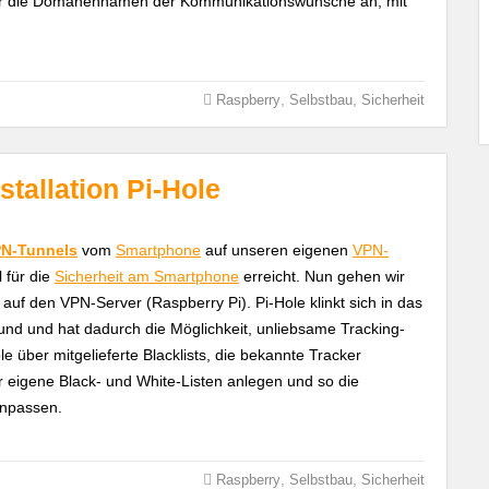
t nur die Domänennamen der Kommunikationswünsche an, mit
,
,
Raspberry
Selbstbau
Sicherheit
stallation Pi-Hole
N-Tunnels
vom
Smartphone
auf unseren eigenen
VPN-
l für die
Sicherheit am Smartphone
erreicht. Nun gehen wir
 auf den VPN-Server (Raspberry Pi). Pi-Hole klinkt sich in das
nd und hat dadurch die Möglichkeit, unliebsame Tracking-
e über mitgelieferte Blacklists, die bekannte Tracker
 eigene Black- und White-Listen anlegen und so die
anpassen.
,
,
Raspberry
Selbstbau
Sicherheit