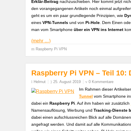
Erklär-Beitrag
nachzuschieben. Hier kommt jetzt nich
den vorangegangenen Artikeln noch einmal aufgreifen
geht es um ein paar grundlegende Prinzipien, wie
Dy
eines
VPN-Tunnels
und von
Pi-Hole
. Dem Einen oder
man vom Smartphone
über ein VPN ins Internet
komm
(mehr …)
Raspberry Pi VPN
Raspberry Pi VPN – Teil 10:
Helmut
25. August 2019
0 Kommentare
Im Rahmen dieser Artikelse
Tunnel
vom Smartphone ins 
dabei ein
Raspberry Pi
. Auf ihm haben wir zusätzlich
Namensauflösung, Werbung und
Tracking-Dienste b
dabei einen aufschlussreichen Blick auf alle Domän
angefragt werden. Und damit auf alle Kommunikatio