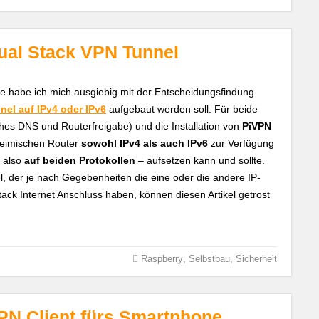
Dual Stack VPN Tunnel
ie habe ich mich ausgiebig mit der Entscheidungsfindung
el auf IPv4 oder IPv6
aufgebaut werden soll. Für beide
hes DNS und Routerfreigabe) und die Installation von
PiVPN
 heimischen Router
sowohl IPv4 als auch IPv6
zur Verfügung
– also
auf beiden Protokollen
– aufsetzen kann und sollte.
l, der je nach Gegebenheiten die eine oder die andere IP-
Stack Internet Anschluss haben, können diesen Artikel getrost
,
,
Raspberry
Selbstbau
Sicherheit
VPN Client fürs Smartphone