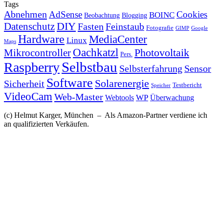
Tags
Abnehmen
AdSense
Cookies
BOINC
Beobachtung
Blogging
DIY
Datenschutz
Fasten
Feinstaub
Fotografie
GIMP
Google
Hardware
MediaCenter
Linux
Maps
Oachkatzl
Photovoltaik
Mikrocontroller
Pers.
Selbstbau
Raspberry
Selbsterfahrung
Sensor
Software
Solarenergie
Sicherheit
Testbericht
Speicher
VideoCam
Web-Master
Webtools
WP
Überwachung
(c) Helmut Karger, München – Als Amazon-Partner verdiene ich
an qualifizierten Verkäufen.