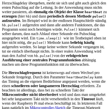
Herzschlagdelay übergeben, merkt sie sich und gibt auch gleich den
ersten Pulsschlag auf die Leitung. In der Anwendung muss nichts
weiter passieren, als
einmalig ein Objekt der Klasse
zu
heartBeat
erzeugen
(hier
) und dann
periodisch dessen Methode
hb
pulse()
aufzurufen
. Im Beispiel wird in der endlosen Hauptschleife ständig
aufgerufen und dann alle anderen Funktionen, die das
hb.pulse()
Programm sonst noch benötigen würde.
kümmert sich
Pulse()
selber darum, dass nach Ablauf einer Sekunde ein Pulsschlag
ausgegeben wird. Ein
wie im Testbeispiel oben ist
time.sleep(1)
hier nicht nötig, die
Methode kann
beliebig häufig
pulse()
aufgerufen werden. So lange keine weitere Sekunde vergangen ist,
tut sie einfach überhaupt nichts. In einer realen Anwendung wird
man den Aufruf von
von der
erfolgreichen
hb.pulse()
Ausführung einer zentralen Programmfunktion
abhängig
machen um diese Programmfunktion mit zu überwachen.
Die
Herzschlagfrequenz
ist keineswegs auf einen Wechsel pro
Sekunde festgelegt. Durch den Parameter
kann
heartBeatDelay
das Timing an die eigenen Bedürfnisse angepasst werden, wenn die
einen
schnelleren oder langsameren Herzschlag
erfordern. Zu
beachten ist allerdings, dass bei zu schnellem Takt der
Mikrocontroller nicht überfordert
wird und dass man umgekehrt
bei sehr langsamem Takt nicht versehentlich in den
Timeout
läuft,
wenn der Raspberry Pi mal etwas beschäftigt ist. In letzterem Fall
kann natürlich im
Mikrocontroller-Sketch
die Timeout-Wartezeit