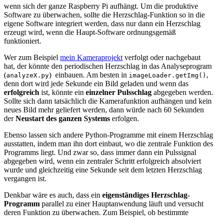
wenn sich der ganze Raspberry Pi aufhängt. Um die produktive
Software zu überwachen, sollte die Herzschlag-Funktion so in die
eigene Software integriert werden, dass nur dann ein Herzschlag
erzeugt wird, wenn die Haupt-Software ordnungsgemäß
funktioniert.
Wer zum Beispiel
mein Kameraprojekt
verfolgt oder nachgebaut
hat, der könnte den periodischen Herzschlag in das Analyseprogram
(
) einbauen. Am besten in
,
analyzeX.py
imageLoader.getImg()
denn dort wird jede Sekunde ein Bild geladen und wenn das
erfolgreich
ist, könnte ein
einzelner Pulsschlag
abgegeben werden.
Sollte sich dann tatsächlich die Kamerafunktion aufhängen und kein
neues Bild mehr geliefert werden, dann würde nach 60 Sekunden
der
Neustart des ganzen Systems
erfolgen.
Ebenso lassen sich andere Python-Programme mit einem Herzschlag
ausstatten, indem man ihn dort einbaut, wo die zentrale Funktion des
Programms liegt. Und zwar so, dass immer dann ein Pulssignal
abgegeben wird, wenn ein zentraler Schritt erfolgreich absolviert
wurde und gleichzeitig eine Sekunde seit dem letzten Herzschlag
vergangen ist.
Denkbar wäre es auch, dass ein
eigenständiges Herzschlag-
Programm
parallel zu einer Hauptanwendung läuft und versucht
deren Funktion zu überwachen. Zum Beispiel, ob bestimmte