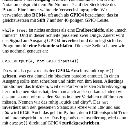
Notation entspricht dem Pin Nummer 7 auf der Steckleiste des
Boards. Eine immer währende Verwechslungsquelle. Wir
verwenden also
BCM4
, oft auch als
GPIO4
bezeichnet, das ist
gleichzusetzen mit
Stift 7
auf der 40-poligen GPIO-Leiste.
ist nichts anderes als eine
Endlosschleife
, also „mach
while True:
immer!“. Und in dieser Schleife passieren zwei Dinge. Zuerst wird
das
Signal
am Ausgang GPIO4
invertiert
und dann legt sich das
Programm für
eine Sekunde schlafen
. Die erste Zeile schauen wir
uns nochmal genauer an:
GPIO.output(4, not GPIO.input(4))
Da wird also ganz rechts der
GPIO4
Anschluss mit
input()
gelesen
, was erst einmal ein bisschen paradox anmutet. In einen
Ausgang sollte man schreiben und nicht von ihm lesen. Allerdings
funktioniert das trotzdem, weil der Port vom letzten Schreibvorgang
her noch einen Status hat, den man auch auslesen kann. Indem wir
das tun, sparen wir uns, den Status in einer Variablen mitführen zu
müssen. Nennen wir das ruhig „quick and dirty“. Das
not
invertiert
nun den gelesenen Status: aus
wird
und aus
HIGH
LOW
wird
. Auch das geht in Python, denn
entspricht
LOW
HIGH
HIGH
True
und
entspricht
. Das Ergebnis der Invertierung wird dann
LOW
False
mit
direkt auf GPIO4
zurückgeschrieben
.
output()