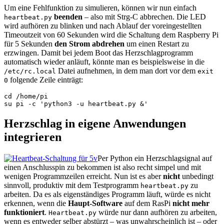
Um eine Fehlfunktion zu simulieren, können wir nun einfach
beenden
– also mit Strg-C abbrechen. Die LED
heartbeat.py
wird aufhören zu blinken und nach Ablauf der voreingestellten
Timeoutzeit von 60 Sekunden wird die Schaltung dem Raspberry Pi
für 5 Sekunden
den Strom abdrehen
um einen Restart zu
erzwingen. Damit bei jedem Boot das Herzschlagprogramm
automatisch wieder anläuft, könnte man es beispielsweise in die
Datei aufnehmen, in dem man dort vor dem
/etc/rc.local
exit
folgende Zeile einträgt:
0
cd /home/pi

su pi -c 'python3 -u heartbeat.py &'
Herzschlag in eigene Anwendungen
integrieren
Per Python ein Herzschlagsignal auf
einen Anschlusspin zu bekommen ist also recht simpel und mit
wenigen Programmzeilen erreicht. Nun ist es aber
nicht
unbedingt
sinnvoll, produktiv mit dem Testprogramm
zu
heartbeat.py
arbeiten. Da es als eigenständiges Programm läuft, würde es nicht
erkennen, wenn die
Haupt-Software
auf dem RasPi
nicht mehr
funktioniert
.
würde nur dann aufhören zu arbeiten,
Heartbeat.py
wenn es entweder selber abstürzt – was unwahrscheinlich ist – oder