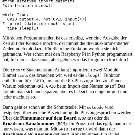
#from datetime import datetime

#start=datetime.now()

while True:

  GPIO.output(4, not GPIO.input(4))

#  print (datetime.now()-start)

  time.sleep(1)
Mit sieben Programmzeilen ist das erledigt, wer eine Ausgabe der
Zeit auf der Konsole möchte, der nimmt die drei auskommentierten
Zeilen noch mit dazu. Für die reine Funktion werden sie nicht
gebraucht. Wer schon mal den Raspberry Pi in Python programmiert
hat, für den ist das banal, aber gehen wir das Programm kurz durch:
Die
Statements am Anfang importieren zwei Module.
import
Einmal
, das brauchen wir, weil es die
Funktion
time
sleep()
enthält und
, um auf die IO-Pins zugreifen zu können.
RPi.GPIO
Warum bekommt
beim Import den Namen
? Das
RPi.GPIO
GPIO
könnte man sich auch sparen, aber es hat sich so eingebürgert und
jeder macht es so.
Dann geht es schon an die Schnittstelle. Mit
wird
setmode
festgelegt, über welche Bezeichnung die Pins angesprochen werden.
Über die
Pinnummer auf dem Board
(
) oder die
BOARD
Broadcom-Kanalnummer
(
). Im Prinzip ist das egal, man muss
BCM
nur wissen, was man tut. Mit
wird dann der
GPIO.setup()
Anschluss 4
als
Ausgang
definiert. Kanalnummer 4 in BCM-