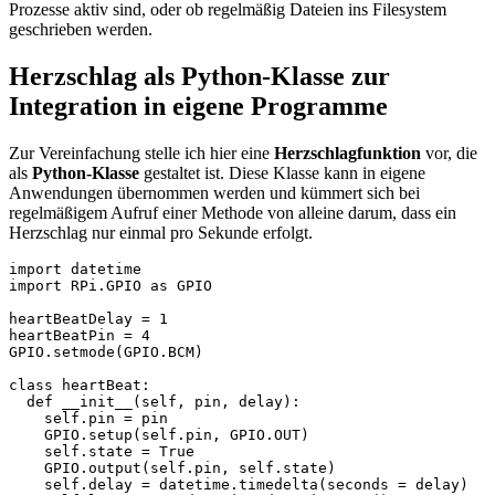
Prozesse aktiv sind, oder ob regelmäßig Dateien ins Filesystem
geschrieben werden.
Herzschlag als Python-Klasse zur
Integration in eigene Programme
Zur Vereinfachung stelle ich hier eine
Herzschlagfunktion
vor, die
als
Python-Klasse
gestaltet ist. Diese Klasse kann in eigene
Anwendungen übernommen werden und kümmert sich bei
regelmäßigem Aufruf einer Methode von alleine darum, dass ein
Herzschlag nur einmal pro Sekunde erfolgt.
import datetime

import RPi.GPIO as GPIO

heartBeatDelay = 1                                     
heartBeatPin = 4                                       
GPIO.setmode(GPIO.BCM)                                 
class heartBeat:                                       
  def __init__(self, pin, delay):                      
    self.pin = pin                                     
    GPIO.setup(self.pin, GPIO.OUT)                     
    self.state = True                                  
    GPIO.output(self.pin, self.state)                  
    self.delay = datetime.timedelta(seconds = delay)   