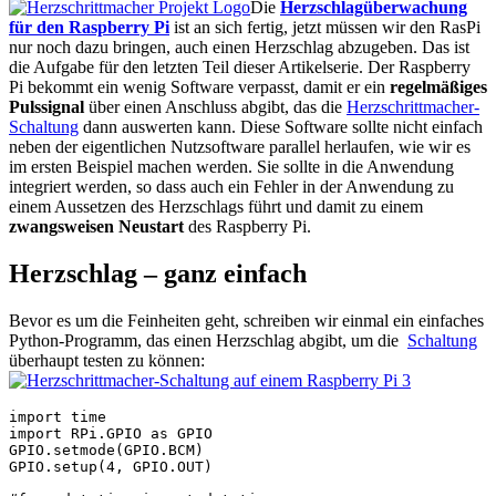
Die
Herzschlagüberwachung
für den Raspberry Pi
ist an sich fertig, jetzt müssen wir den RasPi
nur noch dazu bringen, auch einen Herzschlag abzugeben. Das ist
die Aufgabe für den letzten Teil dieser Artikelserie. Der Raspberry
Pi bekommt ein wenig Software verpasst, damit er ein
regelmäßiges
Pulssignal
über einen Anschluss abgibt, das die
Herzschrittmacher-
Schaltung
dann auswerten kann. Diese Software sollte nicht einfach
neben der eigentlichen Nutzsoftware parallel herlaufen, wie wir es
im ersten Beispiel machen werden. Sie sollte in die Anwendung
integriert werden, so dass auch ein Fehler in der Anwendung zu
einem Aussetzen des Herzschlags führt und damit zu einem
zwangsweisen Neustart
des Raspberry Pi.
Herzschlag – ganz einfach
Bevor es um die Feinheiten geht, schreiben wir einmal ein einfaches
Python-Programm, das einen Herzschlag abgibt, um die
Schaltung
überhaupt testen zu können:
import time

import RPi.GPIO as GPIO

GPIO.setmode(GPIO.BCM)

GPIO.setup(4, GPIO.OUT)
