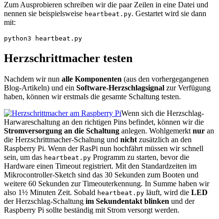
Zum Ausprobieren schreiben wir die paar Zeilen in eine Datei und
nennen sie beispielsweise
. Gestartet wird sie dann
heartbeat.py
mit:
python3 heartbeat.py
Herzschrittmacher testen
Nachdem wir nun
alle Komponenten
(aus den vorhergegangenen
Blog-Artikeln) und ein
Software-Herzschlagsignal
zur Verfügung
haben, können wir erstmals die gesamte Schaltung testen.
Wenn sich die Herzschlag-
Harwareschaltung an den richtigen Pins befindet, können wir die
Stromversorgung an die Schaltung
anlegen. Wohlgemerkt
nur
an
die Herzschrittmacher-Schaltung und
nicht
zusätzlich an den
Raspberry Pi. Wenn der RasPi nun hochfährt müssen wir schnell
sein, um das
Programm zu starten, bevor die
heartbeat.py
Hardware einen Timeout registriert. Mit den Standardzeiten im
Mikrocontroller-Sketch sind das 30 Sekunden zum Booten und
weitere 60 Sekunden zur Timeouterkennung. In Summe haben wir
also 1½ Minuten Zeit. Sobald
läuft, wird die
LED
heartbeat.py
der Herzschlag-Schaltung
im Sekundentakt blinken
und der
Raspberry Pi sollte beständig mit Strom versorgt werden.