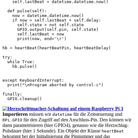
    self.lastBeat = datetime.datetime.now()            
  def pulse(self):                                     
    now = datetime.datetime.now()                      
    if now > self.lastBeat + self.delay:               
      self.state = not self.state                      
      GPIO.output(self.pin, self.state)                
      self.lastBeat = now                              
      print(now, end='\r')

hb = heartBeat(heartBeatPin, heartBeatDelay)           
try:

  while True:                                          
    hb.pulse()                                         
                                                       
except KeyboardInterrupt:

  print("\nProgram aborted by control-c")

finally:

  GPIO.cleanup()                                       
Importieren
müssen wir
für die Zeitsteuerung und
datetime
für den Zugriff auf den Anschluss-Pin. Den können wir
RPi.GPIO
dann parametrisieren (hier GPIO4), genauso wie die Herzschlag-
Pulsdauer (hier 1 Sekunde). Ein Objekt der Klasse
heartBeat
bekommt bei der Initialisierung die Pinnummer und das