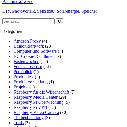
Balkonkraftwerk
DIY
,
Photovoltaik
,
Selbstbau
,
Solarenergie
,
Speicher
Kategorien
Amazon Proxy
(4)
Balkonkraftwerk
(23)
Computer und Software
(4)
EU Cookie Richtlinie
(12)
Fastenwochen
(15)
Feinstaubsensor
(13)
Persönlich
(1)
Produkttest
(2)
Produktvorstellung
(1)
Projekte
(1)
Raspberry für die Wissenschaft
(7)
Raspberry Media Center
(29)
Raspberry Pi Überwachung
(5)
Raspberry Pi VPN
(13)
Raspberry Video Camera
(30)
Tierbeobachtung
(3)
Tools
(2)