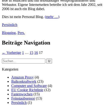
lebe in München und bin selbständiger Webprogrammierer und
Webautor. Eigene Internetseiten betreibe ich seit dem Jahr 2002, seit
2006 ist auch ein Blog dabei.
Dies ist mein Personal Blog.
(mehr …)
Persönlich
Blogging
,
Pers.
Beiträge Navigation
← Vorherige
1
…
15
16
17
Kategorien
Amazon Proxy
(4)
Balkonkraftwerk
(23)
Computer und Software
(4)
EU Cookie Richtlinie
(12)
Fastenwochen
(15)
Feinstaubsensor
(13)
Persönlich
(1)