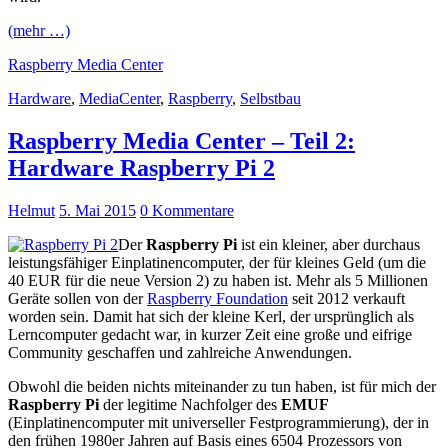
(mehr …)
Raspberry Media Center
Hardware
,
MediaCenter
,
Raspberry
,
Selbstbau
Raspberry Media Center – Teil 2:
Hardware Raspberry Pi 2
Helmut
5. Mai 2015
0 Kommentare
Der
Raspberry Pi
ist ein kleiner, aber durchaus
leistungsfähiger Einplatinencomputer, der für kleines Geld (um die
40 EUR für die neue Version 2) zu haben ist. Mehr als 5 Millionen
Geräte sollen von der
Raspberry Foundation
seit 2012 verkauft
worden sein. Damit hat sich der kleine Kerl, der ursprünglich als
Lerncomputer gedacht war, in kurzer Zeit eine große und eifrige
Community geschaffen und zahlreiche Anwendungen.
Obwohl die beiden nichts miteinander zu tun haben, ist für mich der
Raspberry Pi
der legitime Nachfolger des
EMUF
(Einplatinencomputer mit universeller Festprogrammierung), der in
den frühen 1980er Jahren auf Basis eines 6504 Prozessors von